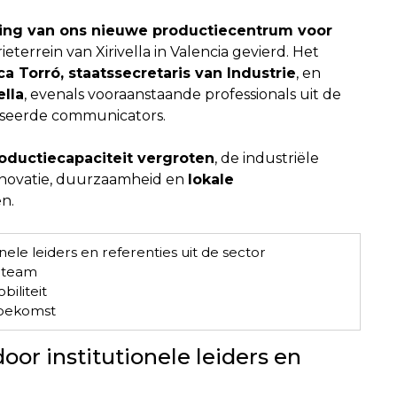
ning van ons nieuwe productiecentrum voor
ieterrein van Xirivella in Valencia gevierd. Het
a Torró, staatssecretaris van Industrie
, en
ella
, evenals vooraanstaande professionals uit de
liseerde communicators.
oductiecapaciteit vergroten
, de industriële
nnovatie, duurzaamheid en
lokale
n.
le leiders en referenties uit de sector
t team
iliteit
toekomst
r institutionele leiders en