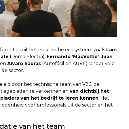
erenties uit het elektrische ecosysteem zoals
Lars
ate
(Domo Electra),
Fernando ‘MacVoltio’
,
Juan
en
Álvaro Sauras
(Autofácil en AUVE), onder vele
de sector.
leid door het technische team van V2C, de
ctiegebieden te verkennen en
van dichtbij het
laders van het bedrijf te leren kennen
. Het
enheid voor professionals uit de sector en het
idatie van het team