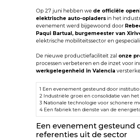
Op 27 juni hebben we
de officiële ope
elektrische auto-opladers
in het industr
evenement werd bijgewoond door
Rebec
Paqui Bartual, burgemeester van Xiriv
elektrische mobiliteitssector en gespecia
De nieuwe productiefaciliteit zal
onze pr
processen verbeteren en de inzet voor i
werkgelegenheid in Valencia
versterke
1
Een evenement gesteund door institutione
2
Industriële groei en consolidatie van he
3
Nationale technologie voor schonere mob
4
Een fabriek ten dienste van de energie
Een evenement gesteund doo
referenties uit de sector