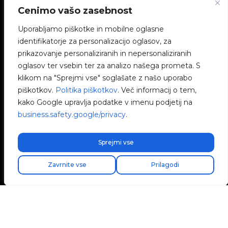
Cenimo vašo zasebnost
Avenida Camí Nou, 268
46950 Xirivella
Uporabljamo piškotke in mobilne oglasne
Valencia, Španija
identifikatorje za personalizacijo oglasov, za
prikazovanje personaliziranih in nepersonaliziranih
+34 96 065 45 54
oglasov ter vsebin ter za analizo našega prometa. S
klikom na "Sprejmi vse" soglašate z našo uporabo
info@v2charge.com
piškotkov.
Politika piškotkov
. Več informacij o tem,
kako Google upravlja podatke v imenu podjetij na
business.safety.google/privacy
.
ZAKONITOST
Sprejmi vse
Politika zasebnosti
Zavrnite vse
Prilagodi
Pravno obvestilo
Politika piškotkov
Etični kanal