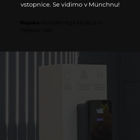
vstopnice. Se vidimo v Münchnu!
Napaka:
Kontaktnega obrazca ni
mogoče najti.