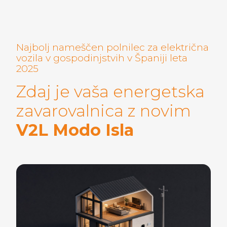
Najbolj nameščen polnilec za električna
vozila v gospodinjstvih v Španiji leta
2025
Zdaj je vaša energetska
zavarovalnica z novim
V2L Modo Isla