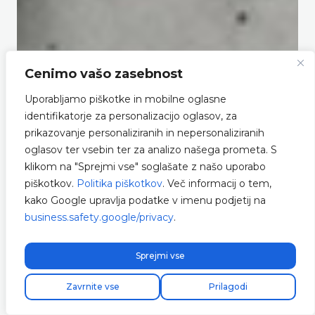
Cenimo vašo zasebnost
Uporabljamo piškotke in mobilne oglasne
identifikatorje za personalizacijo oglasov, za
prikazovanje personaliziranih in nepersonaliziranih
oglasov ter vsebin ter za analizo našega prometa. S
klikom na "Sprejmi vse" soglašate z našo uporabo
piškotkov.
Politika piškotkov
. Več informacij o tem,
kako Google upravlja podatke v imenu podjetij na
business.safety.google/privacy
.
Sprejmi vse
Kostenloser Expressversand!
Envio express gratuito!
Zavrnite vse
Prilagodi