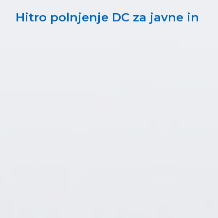
Hitro polnjenje DC za javne in
poljavne prostore
Na voljo v Q4 2026