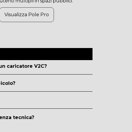
utenti multipli in spazi pubblici.
Visualizza Pole Pro
 un caricatore V2C?
eicolo?
tenza tecnica?