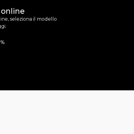
 online
ine, seleziona il modello
gi.
0%