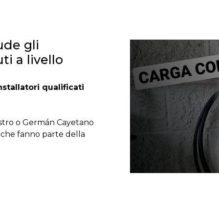
ude gli
ti a livello
stallatori qualificati
stro o Germán Cayetano
i che fanno parte della