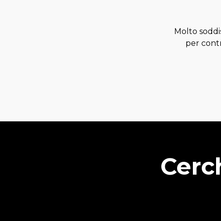
Molto soddis
per contr
Cerch