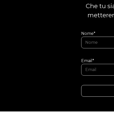
Che tu si
metteremo
Nome*
Email*