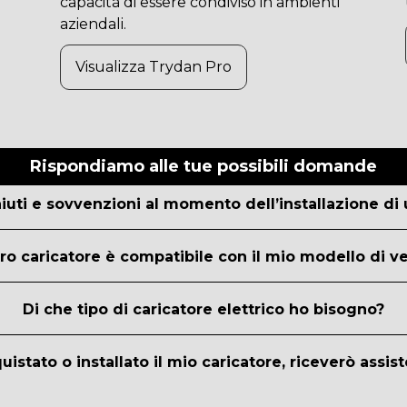
capacità di essere condiviso in ambienti
aziendali.
Visualizza Trydan Pro
Rispondiamo alle tue possibili domande
iuti e sovvenzioni al momento dell’installazione di
tro caricatore è compatibile con il mio modello di v
Di che tipo di caricatore elettrico ho bisogno?
uistato o installato il mio caricatore, riceverò assis