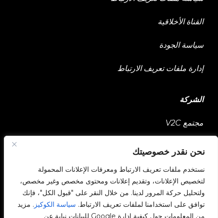
القناة الأخلاقية
سياسة الجودة
إدارة ملفات تعريف الارتباط
الشركة
مجتمع V2C
انضم إلى فريقنا
نحن نقدر خصوصيتك
e-Chargers
نستخدم ملفات تعريف الارتباط ومعرفات الإعلانات المحمولة
لتخصيص الإعلانات، وتقديم إعلانات ومحتوى مخصص وغير مخصص،
V2C Power
ولتحليل حركة المرور لدينا. من خلال النقر على "قبول الكل"، فإنك
توافق على استخدامنا لملفات تعريف الارتباط.
سياسة الكوكيز
. مزيد
V2C Cloud
من المعلومات حول كيفية إدارة Google للبيانات نيابة عن