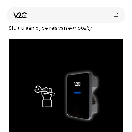
Spring
naar
Gebied voor professionals
de
inhoud
Sluit u aan bij de reis van
e-mobility