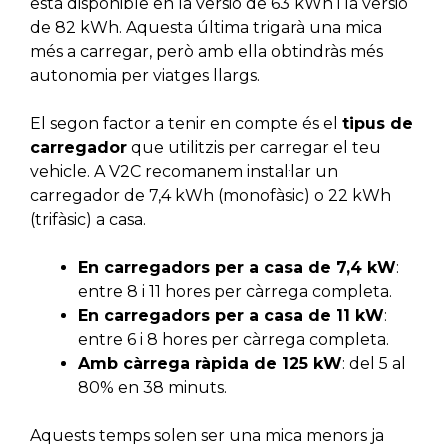
està disponible en la versió de 63 kWh i la versió
de 82 kWh. Aquesta última trigarà una mica
més a carregar, però amb ella obtindràs més
autonomia per viatges llargs.
El segon factor a tenir en compte és el
tipus de
carregador
que utilitzis per carregar el teu
vehicle. A V2C recomanem instal·lar un
carregador de 7,4 kWh (monofàsic) o 22 kWh
(trifàsic) a casa.
En carregadors per a casa de 7,4 kW
:
entre 8 i 11 hores per càrrega completa.
En carregadors per a casa de 11 kW
:
entre 6 i 8 hores per càrrega completa.
Amb càrrega ràpida de 125 kW
: del 5 al
80% en 38 minuts.
Aquests temps solen ser una mica menors ja