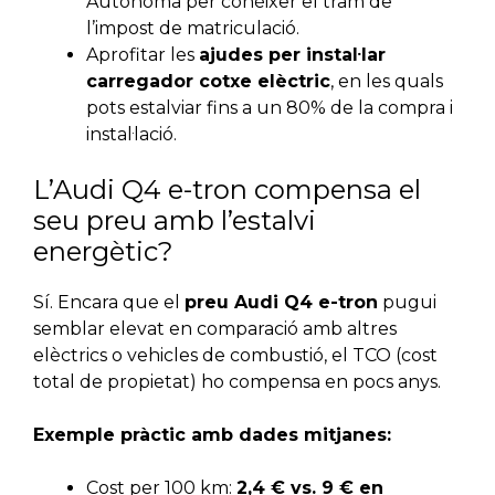
Autònoma per conèixer el tram de
l’impost de matriculació.
Aprofitar les
ajudes per instal·lar
carregador cotxe elèctric
, en les quals
pots estalviar fins a un 80% de la compra i
instal·lació.
L’Audi Q4 e-tron compensa el
seu preu amb l’estalvi
energètic?
Sí. Encara que el
preu Audi Q4 e-tron
pugui
semblar elevat en comparació amb altres
elèctrics o vehicles de combustió, el TCO (cost
total de propietat) ho compensa en pocs anys.
Exemple pràctic amb dades mitjanes:
Cost per 100 km:
2,4 € vs. 9 € en