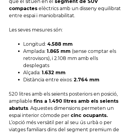
que el situen en el
segment de SUV
compactes
elèctrics amb un disseny equilibrat
entre espai i maniobrabilitat.
Les seves mesures són:
Longitud:
4.588 mm
Amplada:
1.865 mm
(sense comptar els
retrovisors), i 2.108 mm amb ells
desplegats
Alçada:
1.632 mm
Distància entre eixos:
2.764 mm
520 litres amb els seients posteriors en posició,
ampliable
fins a 1.490 litres amb els seients
abatuts
. Aquestes dimensions permeten un
espai interior còmode per
cinc ocupants.
L’opció més versàtil per al seu ús urbà o per
viatges familiars dins del segment premium de