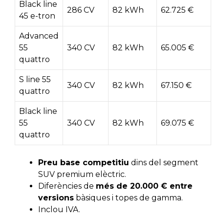
Black line
286 CV
82 kWh
62.725 €
45 e-tron
Advanced
55
340 CV
82 kWh
65.005 €
quattro
S line 55
340 CV
82 kWh
67.150 €
quattro
Black line
55
340 CV
82 kWh
69.075 €
quattro
Preu base competitiu
dins del segment
SUV premium elèctric.
Diferències de
més de 20.000 € entre
versions
bàsiques i topes de gamma.
Inclou IVA.