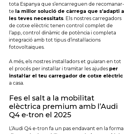
tota Espanya que s’encarreguen de recomanar-
te
la millor solució de càrrega que s’adapti a
les teves necessitats
. Els nostres carregadors
de cotxe elèctric tenen control complet de
l’app, control dinàmic de potència i completa
integració amb tot tipus d’instal·lacions
fotovoltaiques.
A més, els nostres instal·ladors et guiaran en tot
el procés per instal·lar i tramitar les ajudes
per
instal·lar el teu carregador de cotxe elèctric
a casa.
Fes el salt a la mobilitat
elèctrica premium amb l’Audi
Q4 e-tron el 2025
L’Audi Q4 e-tron fa un pas endavant en la forma