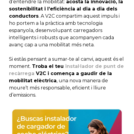
d’entendre la mobilitat:
acosta la innovació, la
sostenibilitat i l’eficiència al dia a dia dels
conductors
. A V2C compartim aquest impuls i
ho portem a la pràctica amb tecnologia
espanyola, desenvolupant carregadors
intel·ligents i robusts que acompanyen cada
avanç cap a una mobilitat més neta.
Si estàs pensant a sumar-te al canvi, aquest és el
moment.
Troba el teu
instal·lador de punt de
recàrrega
V2C i comença a gaudir de la
mobilitat elèctrica
, una nova manera de
moure’t més responsable, eficient i lliure
d’emissions.