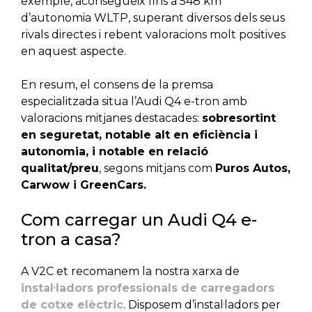
exemple, aconsegueix fins a 548 km
d’autonomia WLTP, superant diversos dels seus
rivals directes i rebent valoracions molt positives
en aquest aspecte.
En resum, el consens de la premsa
especialitzada situa l’Audi Q4 e-tron amb
valoracions mitjanes destacades:
sobresortint
en seguretat, notable alt en eficiència i
autonomia, i notable en relació
qualitat/preu
, segons mitjans com
Puros Autos,
Carwow i GreenCars.
Com carregar un Audi Q4 e-
tron a casa?
A V2C et recomanem la nostra xarxa de
instal·ladors professionals de carregadors
de cotxe elèctric
. Disposem d’instal·ladors per