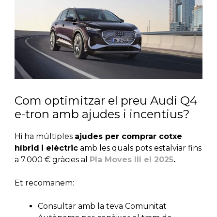
Com optimitzar el preu Audi Q4
e-tron amb ajudes i incentius?
Hi ha múltiples
ajudes per comprar cotxe
híbrid
i elèctric
amb les quals pots estalviar fins
a 7.000 € gràcies al
Pla Moves III el 2025
.
Et recomanem:
Consultar amb la teva Comunitat