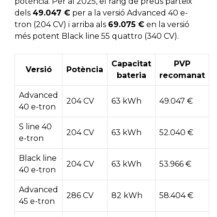
potència. Per al 2025, el rang de preus parteix
dels
49.047 €
per a la versió Advanced 40 e-
tron (204 CV) i arriba als
69.075 €
en la versió
més potent Black line 55 quattro (340 CV).
Capacitat
PVP
Versió
Potència
bateria
recomanat
Advanced
204 CV
63 kWh
49.047 €
40 e-tron
S line 40
204 CV
63 kWh
52.040 €
e-tron
Black line
204 CV
63 kWh
53.966 €
40 e-tron
Advanced
286 CV
82 kWh
58.404 €
45 e-tron