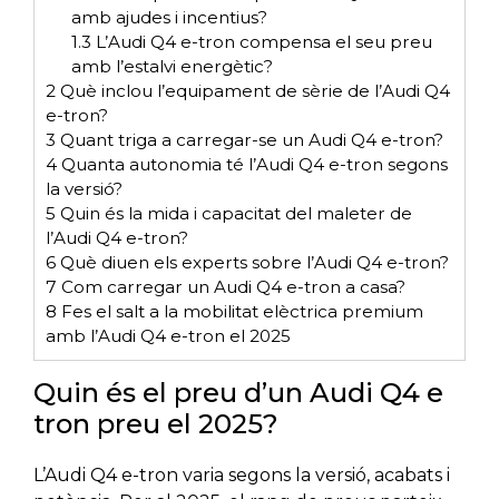
amb ajudes i incentius?
1.3
L’Audi Q4 e-tron compensa el seu preu
amb l’estalvi energètic?
2
Què inclou l’equipament de sèrie de l’Audi Q4
e-tron?
3
Quant triga a carregar-se un Audi Q4 e-tron?
4
Quanta autonomia té l’Audi Q4 e-tron segons
la versió?
5
Quin és la mida i capacitat del maleter de
l’Audi Q4 e-tron?
6
Què diuen els experts sobre l’Audi Q4 e-tron?
7
Com carregar un Audi Q4 e-tron a casa?
8
Fes el salt a la mobilitat elèctrica premium
amb l’Audi Q4 e-tron el 2025
Quin és el preu d’un Audi Q4 e
tron preu el 2025?
L’Audi Q4 e-tron varia segons la versió, acabats i