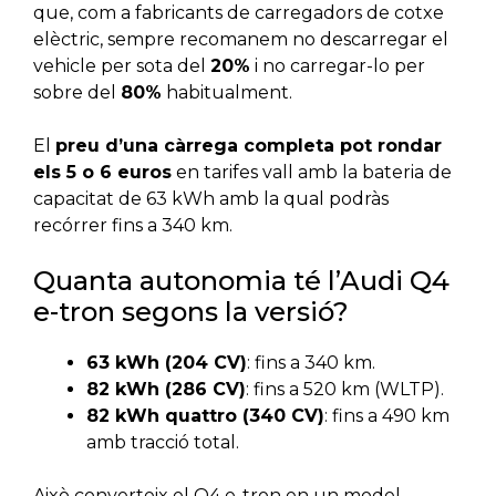
que, com a fabricants de carregadors de cotxe
elèctric, sempre recomanem no descarregar el
vehicle per sota del
20%
i no carregar-lo per
sobre del
80%
habitualment.
El
preu d’una càrrega completa pot rondar
els 5 o 6 euros
en tarifes vall amb la bateria de
capacitat de 63 kWh amb la qual podràs
recórrer fins a 340 km.
Quanta autonomia té l’Audi Q4
e-tron segons la versió?
63 kWh (204 CV)
: fins a 340 km.
82 kWh (286 CV)
: fins a 520 km (WLTP).
82 kWh quattro (340 CV)
: fins a 490 km
amb tracció total.
Això converteix el Q4 e-tron en un model