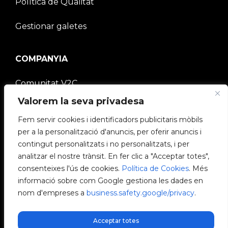
Política de Qualitat
Gestionar galetes
COMPANYIA
Comunitat V2C
Valorem la seva privadesa
Treballa amb nosaltres
Fem servir cookies i identificadors publicitaris mòbils
per a la personalització d'anuncis, per oferir anuncis i
e-Chargers
contingut personalitzats i no personalitzats, i per
analitzar el nostre trànsit. En fer clic a "Acceptar totes",
V2C Power
consenteixes l'ús de cookies.
Política de Cookies
. Més
informació sobre com Google gestiona les dades en
V2C Cloud
nom d'empreses a
business.safety.google/privacy
.
Blog
Acceptar totes