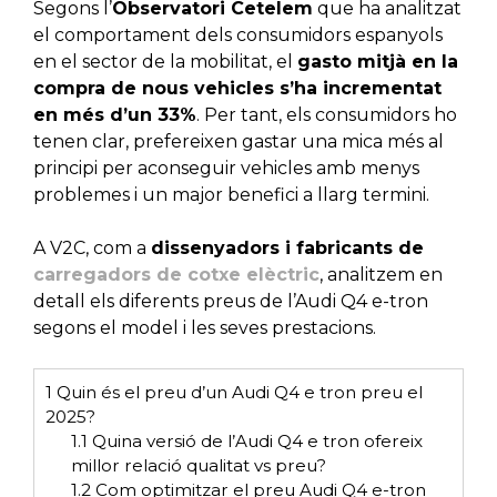
Segons l’
Observatori Cetelem
que ha analitzat
el comportament dels consumidors espanyols
en el sector de la mobilitat, el
gasto mitjà en la
compra de nous vehicles s’ha incrementat
en més d’un 33%
. Per tant, els consumidors ho
tenen clar, prefereixen gastar una mica més al
principi per aconseguir vehicles amb menys
problemes i un major benefici a llarg termini.
A V2C, com a
dissenyadors i fabricants de
carregadors de cotxe elèctric
, analitzem en
detall els diferents preus de l’Audi Q4 e-tron
segons el model i les seves prestacions.
1
Quin és el preu d’un Audi Q4 e tron preu el
2025?
1.1
Quina versió de l’Audi Q4 e tron ofereix
millor relació qualitat vs preu?
1.2
Com optimitzar el preu Audi Q4 e-tron