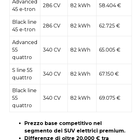
Advanced
286 CV
82 kWh
58.404 €
45 e-tron
Black line
286 CV
82 kWh
62.725 €
45 e-tron
Advanced
55
340 CV
82 kWh
65.005 €
quattro
S line 55
340 CV
82 kWh
67.150 €
quattro
Black line
55
340 CV
82 kWh
69.075 €
quattro
Prezzo base competitivo nel
segmento dei SUV elettrici premium.
Differenze di oltre 20.000 € tra