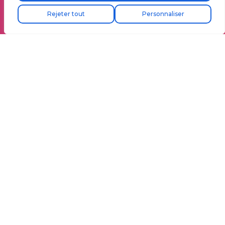
Livraison express gratuite !
Rejeter tout
Personnaliser
Le logiciel le plus puissant
Maîtrisez votre
énergie grâce au
contrôle de
puissance