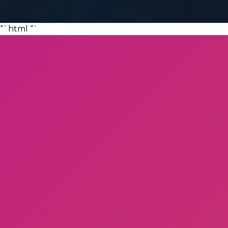
“`html
“`