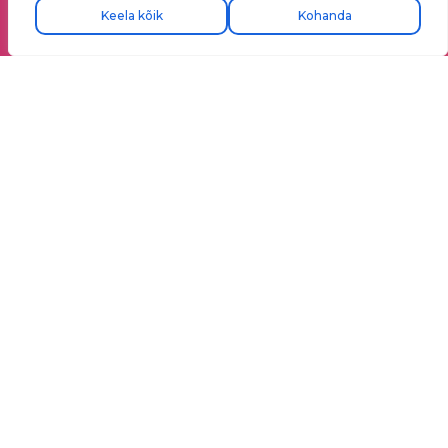
Keela kõik
Kohanda
Kõige võimsam tarkvara
Valitse oma
energiat võimsuse
juhtimisega