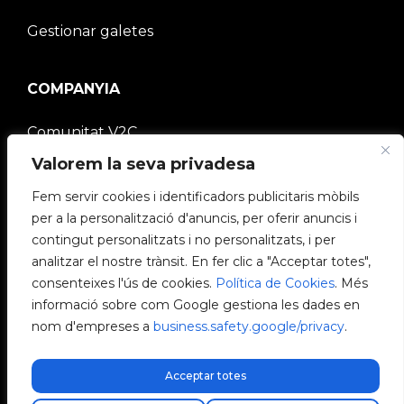
Gestionar galetes
COMPANYIA
Comunitat V2C
Valorem la seva privadesa
Treballa amb nosaltres
Fem servir cookies i identificadors publicitaris mòbils
per a la personalització d'anuncis, per oferir anuncis i
e-Chargers
contingut personalitzats i no personalitzats, i per
analitzar el nostre trànsit. En fer clic a "Acceptar totes",
V2C Power
consenteixes l'ús de cookies.
Política de Cookies
. Més
informació sobre com Google gestiona les dades en
V2C Cloud
nom d'empreses a
business.safety.google/privacy
.
Blog
Acceptar totes
Kostenloser Expressversand!
Envio express gratuito!