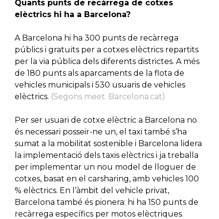
Quants punts de recàrrega de cotxes
elèctrics hi ha a Barcelona?
A Barcelona hi ha 300 punts de recàrrega
públics i gratuïts per a cotxes elèctrics repartits
per la via pública dels diferents districtes. A més
de 180 punts als aparcaments de la flota de
vehicles municipals i 530 usuaris de vehicles
elèctrics.
(Segons meet. Barcelona.cat)
Per ser usuari de cotxe elèctric a Barcelona no
és necessari posseir-ne un, el taxi també s’ha
sumat a la mobilitat sostenible i Barcelona lidera
la implementació dels taxis elèctrics i ja treballa
per implementar un nou model de lloguer de
cotxes, basat en el carsharing, amb vehicles 100
% elèctrics. En l’àmbit del vehicle privat,
Barcelona també és pionera: hi ha 150 punts de
recàrrega específics per motos elèctriques.