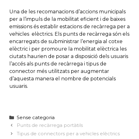
Una de les recomanacions d’accions municipals
per a l’impuls de la mobilitat eficient i de baixes
emissions és establir estacions de recàrrega per a
vehicles elèctrics. Els punts de recàrrega són els
encarregats de subministrar l’energia al cotxe
elèctric i per promoure la mobilitat elèctrica les
ciutats haurien de posar a disposició dels usuaris
l’accés als punts de recàrrega i tipus de
connector més utilitzats per augmentar
d’aquesta manera el nombre de potencials
usuaris.
Categories
Sense categoria
Punts de recàrrega portàtils
Tipus de connectors per a vehicles elèctrics