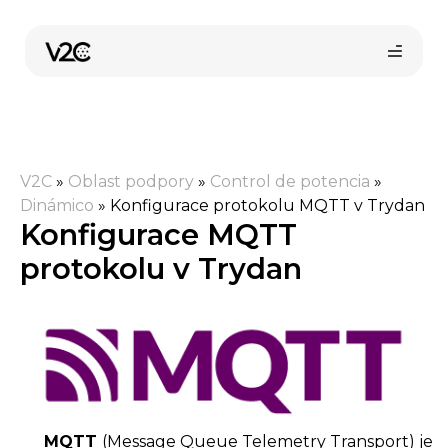
Přeskočit
na
obsah
V2C
»
Oblast podpory
»
Control de potencia
»
Dinámico
»
Konfigurace protokolu MQTT v Trydan
Konfigurace MQTT
protokolu v Trydan
Koupit online
MQTT
(Message Queue Telemetry Transport) je