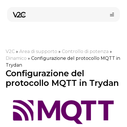
Vai
al
contenuto
V2C
»
Area di supporto
»
Controllo di potenza
»
Dinamico
»
Configurazione del protocollo MQTT in
Trydan
Configurazione del
Shop online
protocollo MQTT in Trydan
Trova il tuo installatore