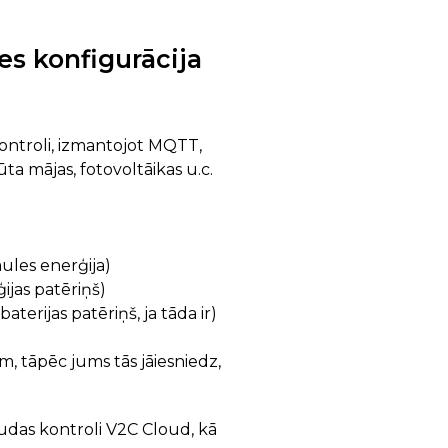
es konfigurācija
ontroli, izmantojot MQTT,
ūta mājas, fotovoltāikas u.c.
ules enerģija)
ijas patēriņš)
erijas patēriņš, ja tāda ir)
, tāpēc jums tās jāiesniedz,
udas kontroli V2C Cloud, kā