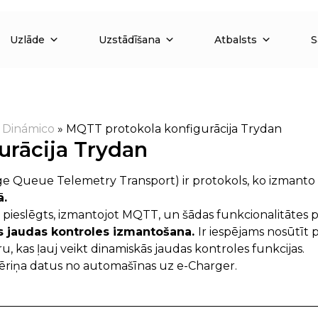
Uzlāde
Uzstādīšana
Atbalsts
S
»
Dinámico
»
MQTT protokola konfigurācija Trydan
urācija Trydan
e Queue Telemetry Transport) ir protokols, ko izmanto
ā.
 pieslēgts, izmantojot MQTT, un šādas funkcionalitātes paš
 jaudas kontroles izmantošana.
Ir iespējams nosūtīt 
, kas ļauj veikt dinamiskās jaudas kontroles funkcijas.
ēriņa datus no automašīnas uz e-Charger.