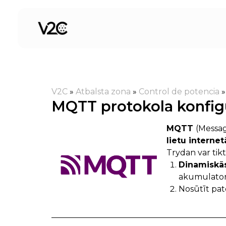
Skip
to
content
V2C
»
Atbalsta zona
»
Control de potencia
MQTT protokola konfig
MQTT
(Messag
lietu internet
Trydan var tikt
Dinamiskās
akumulatoru
Nosūtīt pat