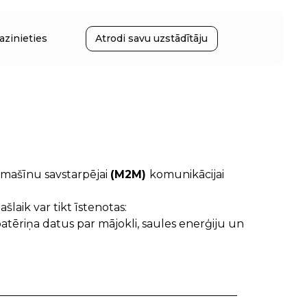
azinieties
Atrodi savu uzstādītāju
 mašīnu savstarpējai
(M2M)
komunikācijai
laik var tikt īstenotas:
patēriņa datus par mājokli, saules enerģiju un