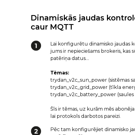
Dinamiskās jaudas kontrol
caur MQTT
Lai konfigurētu dinamisko jaudas k
jums ir nepieciešams brokeris, kas s
patēriņa datus…
Tēmas:
trydan_v2c_sun_power (sistēmas sa
trydan_v2c_grid_power (tīkla enerģ
trydan_v2c_battery_power (saules bat
Šīs ir tēmas, uz kurām mēs abonējam
lai protokols darbotos pareizi.
Pēc tam konfigurējiet dinamisko ja