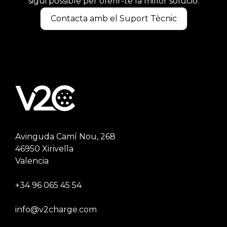
sigui possible per oferir-te la millor solució.
Contacta amb el Suport Tècnic
Avinguda Camí Nou, 268
46950 Xirivella
Valencia
+34 96 065 45 54
info@v2charge.com