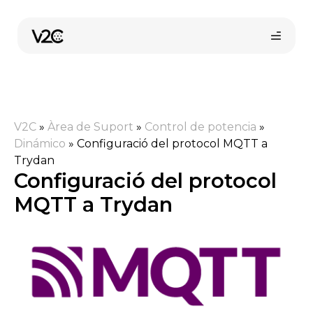
Vés
al
contingut
V2C
»
Àrea de Suport
»
Control de potencia
»
Dinámico
»
Configuració del protocol MQTT a
Trydan
Configuració del protocol
MQTT a Trydan