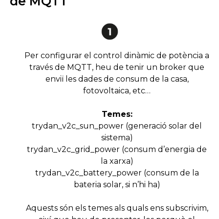
de MQTT
Per configurar el control dinàmic de potència a
través de MQTT, heu de tenir un broker que
enviï les dades de consum de la casa,
fotovoltaica, etc…
Temes:
trydan_v2c_sun_power (generació solar del
sistema)
trydan_v2c_grid_power (consum d’energia de
la xarxa)
trydan_v2c_battery_power (consum de la
bateria solar, si n’hi ha)
Aquests són els temes als quals ens subscrivim,