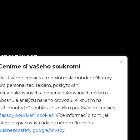
SPOLEČNOST
Ceníme si vašeho soukromí
Pracovat s námi
Používáme cookies a mobilní reklamní identifikátory
pro personalizaci reklam, poskytování
e-Chargers
personalizovaných a nepersonalizovaných reklam a
obsahu a analýzu našeho provozu. Kliknutím na
V2C Power
„Přijmout vše“ souhlasíte s naším používáním cookies.
Zásady používání cookies
. Více informací o tom, jak
V2C Cloud
Google zpracovává údaje jménem firem na
business.safety.google/privacy
.
Blog