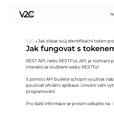
Přeskočit
na
N
obsah
V2C
»
Jak získat svůj identifikační token p
Jak fungovat s tokene
REST API, nebo RESTFUL API, je rozhraní p
interakci se službami webu RESTful.
S pomocí API budete schopni využívat nabíj
používat oficiální aplikace. Umožní vám vy
programování.
Pro další informace se prosím odkažte na
d