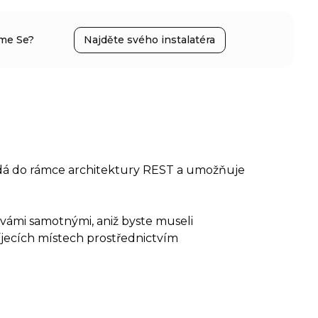
me Se?
Najděte svého instalatéra
adá do rámce architektury REST a umožňuje
 vámi samotnými, aniž byste museli
íjecích místech prostřednictvím