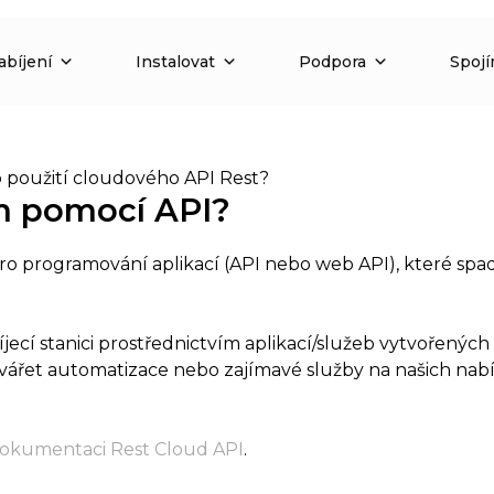
abíjení
Instalovat
Podpora
Spojí
ro použití cloudového API Rest?
m pomocí API?
ro programování aplikací (API nebo web API), které sp
ecí stanici prostřednictvím aplikací/služeb vytvořených
tvářet automatizace nebo zajímavé služby na našich nab
okumentaci Rest Cloud API
.