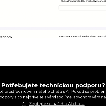
Potřebujete technickou podporu?
ě prostřednictvím našeho chatu s AI. Pokud se problém 
dpory a co nejdříve se s vámi spojíme, abychom vám nabí
Zeptejte se našeho AI chatu