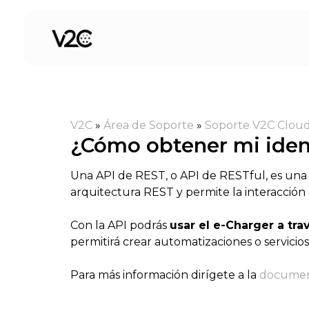
Saltar
al
contenido
V2C
»
Área de Soporte
»
Soporte V2C Clou
¿Cómo obtener mi ident
Una API de REST, o API de RESTful, es un
arquitectura REST y permite la interacción 
Con la API podrás
usar el e-Charger a tra
permitirá crear automatizaciones o servicio
Para más información dirígete a la
documen