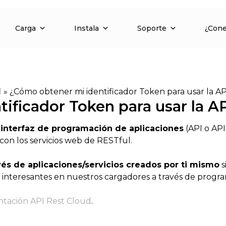
Carga
Instala
Soporte
¿Con
d
»
¿Cómo obtener mi identificador Token para usar la AP
ificador Token para usar la A
a
interfaz de programación de aplicaciones
(API o API
con los servicios web de RESTful.
vés de aplicaciones/servicios creados por ti mismo
s
s interesantes en nuestros cargadores a través de progr
tación API Rest Cloud
.