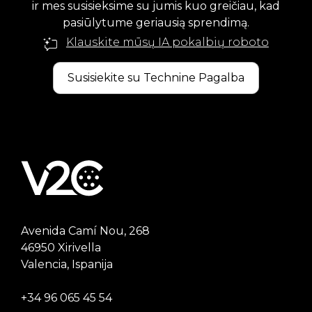
ir mes susisieksime su jumis kuo greičiau, kad
pasiūlytume geriausią sprendimą.
Klauskite mūsų IA pokalbių roboto
Susisiekite su Technine Pagalba
Avenida Camí Nou, 268
46950 Xirivella
Valencia, Ispanija
+34 96 065 45 54