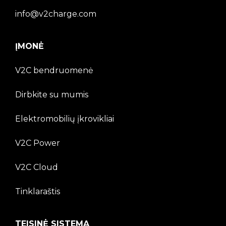
info@v2charge.com
ĮMONĖ
V2C bendruomenė
Dirbkite su mumis
Elektromobilių įkrovikliai
V2C Power
V2C Cloud
Tinklaraštis
TEISINĖ SISTEMA