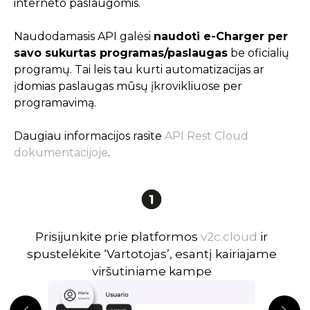
interneto paslaugomis.
Naudodamasis API galėsi
naudoti e-Charger per
savo sukurtas programas/paslaugas
be oficialių
programų. Tai leis tau kurti automatizacijas ar
įdomias paslaugas mūsų įkrovikliuose per
programavimą.
Daugiau informacijos rasite
API Rest Cloud
dokumentacijoje
.
Prisijunkite prie platformos
v2c.cloud
ir
spustelėkite ‘Vartotojas’, esantį kairiajame
viršutiniame kampe