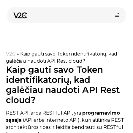
Pereiti
prie
turinio
V2C
»
Kaip gauti savo Token identifikatorių, kad
galėčiau naudoti API Rest cloud?
Kaip gauti savo Token
identifikatorių, kad
Pirkti internetu
galėčiau naudoti API Rest
cloud?
REST API, arba RESTful API, yra
programavimo
sąsaja
(API arba interneto API), kuri atitinka REST
architektūros ribas ir leidžia bendrauti su RESTful