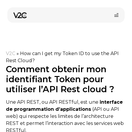
Aller
au
contenu
V2C
»
How can I get my Token ID to use the API
Rest Cloud?
Comment obtenir mon
identifiant Token pour
Trouvez votre installateur
utiliser l’API Rest cloud ?
Une API REST, ou API RESTful, est une
interface
de programmation d’applications
(API ou API
web) qui respecte les limites de l’architecture
REST et permet l’interaction avec les services web
RESTful.