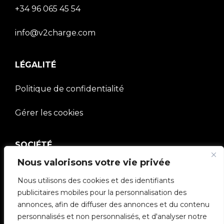
+34 96 065 45 54
info@v2charge.com
LÉGALITÉ
Politique de confidentialité
Gérer les cookies
SOCIÉTÉ
Nous valorisons votre vie privée
Communauté V2C
Nous utilisons des cookies et des identifiants
e-Chargers
publicitaires mobiles pour la personnalisation des
annonces, afin de diffuser des annonces et du contenu
V2C Cloud
personnalisés et non personnalisés, et d'analyser notre