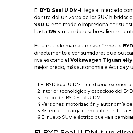
El
BYD Seal U DM-i
llega al mercado como
dentro del universo de los SUV híbridos 
990 €
, este modelo impresiona por su es
hasta
125 km
, un dato sobresaliente den
Este modelo marca un paso firme de
BY
directamente a consumidores que buscan efi
rivales como el
Volkswagen Tiguan eHy
mejor precio, más autonomía eléctrica y 
1
El BYD Seal U DM-i: un diseño exterior el
2
Interior tecnológico y espacioso del BY
3
Precio del BYD Seal U DM-i
4
Versiones, motorización y autonomía de
5
Sistema de carga compatible en toda E
6
El nuevo SUV eléctrico que va a cambiar 
El BYD Seal U DM-i: un dise