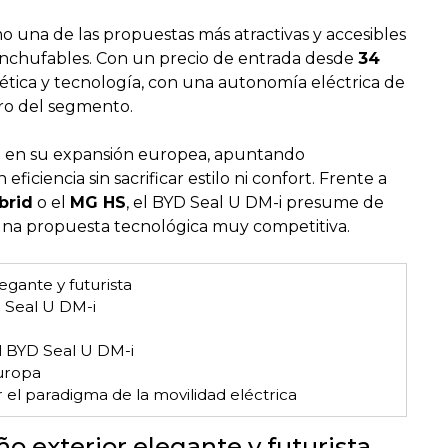
 una de las propuestas más atractivas y accesibles
enchufables. Con un precio de entrada desde
34
tética y tecnología, con una autonomía eléctrica de
tro del segmento.
D
en su expansión europea, apuntando
ciencia sin sacrificar estilo ni confort. Frente a
brid
o el
MG HS
, el BYD Seal U DM-i presume de
una propuesta tecnológica muy competitiva.
egante y futurista
D Seal U DM-i
l BYD Seal U DM-i
uropa
el paradigma de la movilidad eléctrica
ño exterior elegante y futurista