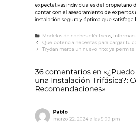
expectativas individuales del propietario
contar con el asesoramiento de expertos e
instalación segura y óptima que satisfaga 
Categorías
Modelos de coches eléctricos
,
Informac
Qué potencia necesitas para cargar tu c
Trydan marca un nuevo hito: ya permite la
36 comentarios en «¿Puedo
una Instalación Trifásica?: 
Recomendaciones»
Pablo
marzo 22, 2024 a las 5:09 pm