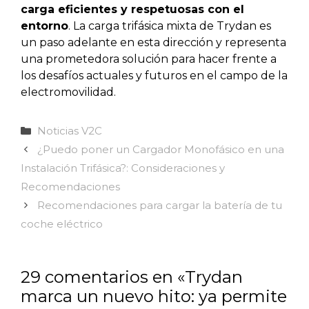
carga eficientes y respetuosas con el
entorno
. La carga trifásica mixta de Trydan es
un paso adelante en esta dirección y representa
una prometedora solución para hacer frente a
los desafíos actuales y futuros en el campo de la
electromovilidad.
Categorías
Noticias V2C
¿Puedo poner un Cargador Monofásico en una
Instalación Trifásica?: Consideraciones y
Recomendaciones
Recomendaciones para cargar la batería de tu
coche eléctrico
29 comentarios en «Trydan
marca un nuevo hito: ya permite