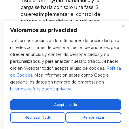
instalar un Trydan monofásico y la
carga se haría con solo una fase. Si
quieres implementar el control de
potencia, el medidor que utilices sí
debe ser trifásico y estar conectado a
Valoramos su privacidad
las tres fases para controlar el consumo
Utilizamos cookies e identificadores de publicidad para
de las tres fases de tu instalación y
móviles con fines de personalización de anuncios, para
balancear con la carga de tu vehículo.
ofrecer anuncios y contenido personalizados y no
personalizados, y para analizar nuestro tráfico. Al hacer
No dudes en dejarnos tus datos y te
clic en "Aceptar todo", acepta el uso de cookies.
Política
pondremos en contacto con un
de Cookies
. Más información sobre cómo Google
instalador profesional para que te
gestiona los datos en nombre de empresas en
ayuden en todo. Contacta aquí con
business.safety.google/privacy
.
nuestra
red de instaladores de puntos
de recarga
.
Aceptar todo
Esperamos haberte podido ayudar y
Encuentra tu instalador
Rechazar Todo
Personalizar
quedamos a tu disposición si tienes
cualquier otra duda.