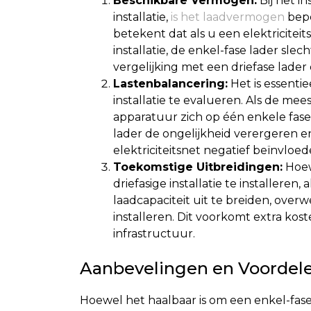
Beschikbare Vermogen:
Bij het in
installatie,
is het laadvermogen
bepe
betekent dat als u een elektriciteit
installatie, de enkel-fase lader slecht
vergelijking met een driefase lade
Lastenbalancering:
Het is essenti
installatie te evalueren. Als de me
apparatuur zich op één enkele fase
lader de ongelijkheid verergeren en 
elektriciteitsnet negatief beïnvloed
Toekomstige Uitbreidingen:
Hoewe
driefasige installatie te installere
laadcapaciteit uit te breiden, over
installeren. Dit voorkomt extra kos
infrastructuur.
Aanbevelingen en Voordele
Hoewel het haalbaar is om een enkel-fase l