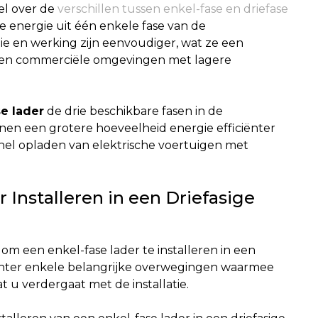
el over de
verschillen tussen enkel-fase en driefase
 energie uit één enkele fase van de
latie en werking zijn eenvoudiger, wat ze een
e en commerciële omgevingen met lagere
se lader
de drie beschikbare fasen in de
nnen een grotere hoeveelheid energie efficiënter
 snel opladen van elektrische voertuigen met
 Installeren in een Driefasige
k om een enkel-fase lader te installeren in een
jn echter enkele belangrijke overwegingen waarmee
u verdergaat met de installatie.