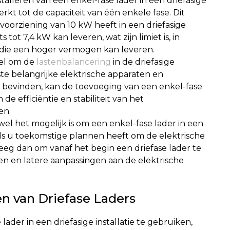
stalleren van een enkel-fase lader in een driefasige
rkt tot de capaciteit van één enkele fase. Dit
svoorziening van 10 kW heeft in een driefasige
s tot 7,4 kW kan leveren, wat zijn limiet is, in
r die een hoger vermogen kan leveren.
eel om de
lastenbalancering
in de driefasige
este belangrijke elektrische apparaten en
 bevinden, kan de toevoeging van een enkel-fase
de efficiëntie en stabiliteit van het
en.
l het mogelijk is om een enkel-fase lader in een
n, als u toekomstige plannen heeft om de elektrische
weeg dan om vanaf het begin een driefase lader te
ten en latere aanpassingen aan de elektrische
n van Driefase Laders
ader in een driefasige installatie te gebruiken,