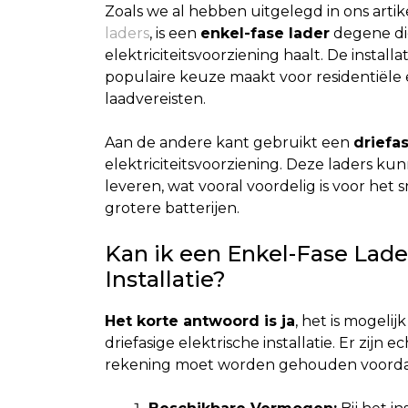
Zoals we al hebben uitgelegd in ons artik
laders
, is een
enkel-fase lader
degene die
elektriciteitsvoorziening haalt. De instal
populaire keuze maakt voor residentiël
laadvereisten.
Aan de andere kant gebruikt een
driefa
elektriciteitsvoorziening. Deze laders ku
leveren, wat vooral voordelig is voor het
grotere batterijen.
Kan ik een Enkel-Fase Lader
Installatie?
Het korte antwoord is ja
, het is mogelij
driefasige elektrische installatie. Er zi
rekening moet worden gehouden voordat 