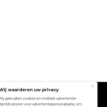
Wij waarderen uw privacy
BEDRIJF
Wij gebruiken cookies en mobiele advertentie-
identificatoren voor advertentiepersonalisatie, om
V2C Gemeenschap