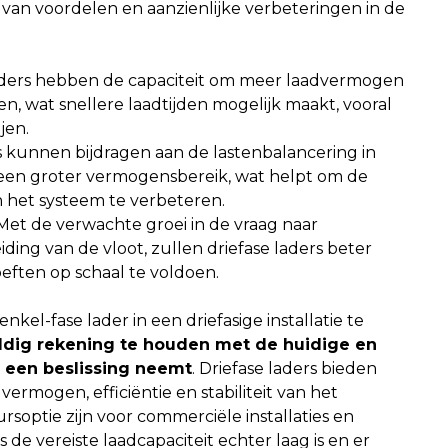
l van voordelen en aanzienlijke verbeteringen in de
aders hebben de capaciteit om meer laadvermogen
en, wat snellere laadtijden mogelijk maakt, vooral
jen.
s kunnen bijdragen aan de lastenbalancering in
et een groter vermogensbereik, wat helpt om de
van het systeem te verbeteren.
et de verwachte groei in de vraag naar
ding van de vloot, zullen driefase laders beter
eften op schaal te voldoen.
kel-fase lader in een driefasige installatie te
uldig rekening te houden met de huidige en
 een beslissing neemt
. Driefase laders bieden
ermogen, efficiëntie en stabiliteit van het
rsoptie zijn voor commerciële installaties en
e vereiste laadcapaciteit echter laag is en er