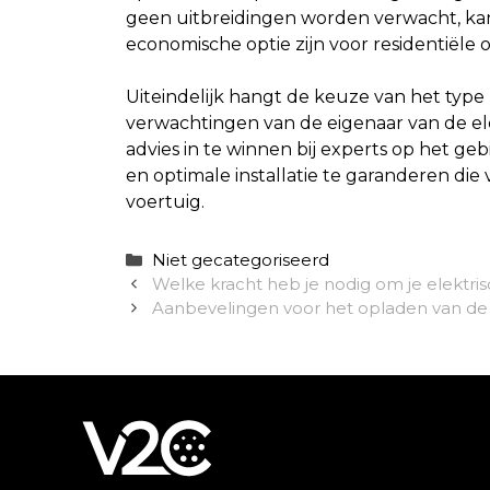
geen uitbreidingen worden verwacht, kan
economische optie zijn voor residentiële
Uiteindelijk hangt de keuze van het type 
verwachtingen van de eigenaar van de ele
advies in te winnen bij experts op het geb
en optimale installatie te garanderen die
voertuig.
Categorieën
Niet gecategoriseerd
Welke kracht heb je nodig om je elektri
Aanbevelingen voor het opladen van de ba