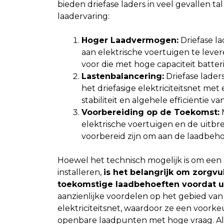
bieden driefase laders in veel gevallen ta
laadervaring:
Hoger Laadvermogen:
Driefase l
aan elektrische voertuigen te lever
voor die met hoge capaciteit batteri
Lastenbalancering:
Driefase lader
het driefasige elektriciteitsnet m
stabiliteit en algehele efficiëntie 
Voorbereiding op de Toekomst:
M
elektrische voertuigen en de uitbrei
voorbereid zijn om aan de laadbeho
Hoewel het technisch mogelijk is om een en
installeren,
is het belangrijk om zorgv
toekomstige laadbehoeften voordat u
aanzienlijke voordelen op het gebied van v
elektriciteitsnet, waardoor ze een voorkeu
openbare laadpunten met hoge vraag. Als d