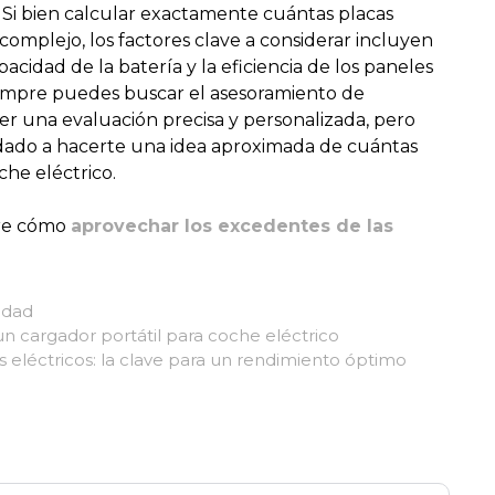
 Si bien calcular exactamente cuántas placas
complejo, los factores clave a considerar incluyen
cidad de la batería y la eficiencia de los paneles
iempre puedes buscar el asesoramiento de
er una evaluación precisa y personalizada, pero
dado a hacerte una idea aproximada de cuántas
che eléctrico.
bre cómo
aprovechar los excedentes de las
idad
n cargador portátil para coche eléctrico
eléctricos: la clave para un rendimiento óptimo