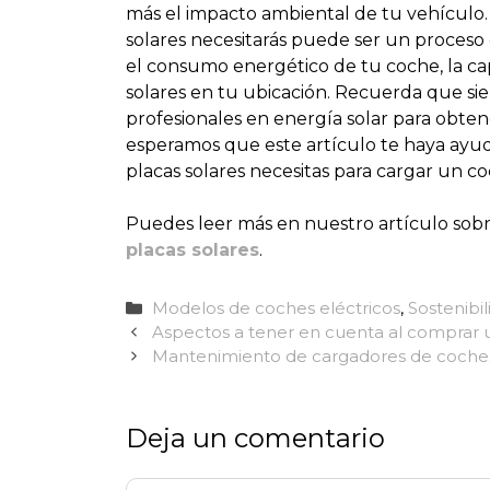
más el impacto ambiental de tu vehículo.
solares necesitarás puede ser un proceso 
el consumo energético de tu coche, la capa
solares en tu ubicación. Recuerda que s
profesionales en energía solar para obten
esperamos que este artículo te haya ayu
placas solares necesitas para cargar un co
Puedes leer más en nuestro artículo so
placas solares
.
Categorías
Modelos de coches eléctricos
,
Sostenibil
Aspectos a tener en cuenta al comprar u
Mantenimiento de cargadores de coches 
Deja un comentario
Comentario
Nombre
Correo
Web