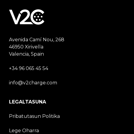
Avenida Camí Nou, 268
46950 Xirivella
Valencia, Spain
+34 96 065 45 54
info@v2charge.com
LEGALTASUNA
Pribatutasun Politika
Lege Oharra