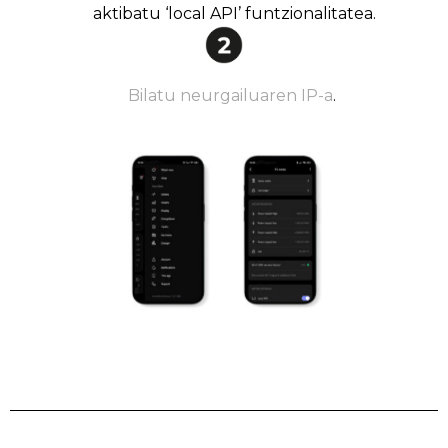
aktibatu ‘local API’ funtzionalitatea.
Bilatu neurgailuaren IP-a
.