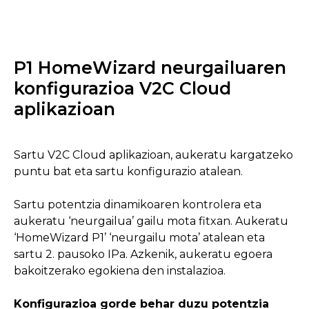
P1 HomeWizard neurgailuaren
konfigurazioa V2C Cloud
aplikazioan
Sartu V2C Cloud aplikazioan, aukeratu kargatzeko
puntu bat eta sartu konfigurazio atalean.
Sartu potentzia dinamikoaren kontrolera eta
aukeratu ‘neurgailua’ gailu mota fitxan. Aukeratu
‘HomeWizard P1’ ‘neurgailu mota’ atalean eta
sartu 2. pausoko IPa. Azkenik, aukeratu egoera
bakoitzerako egokiena den instalazioa.
Konfigurazioa gorde behar duzu potentzia