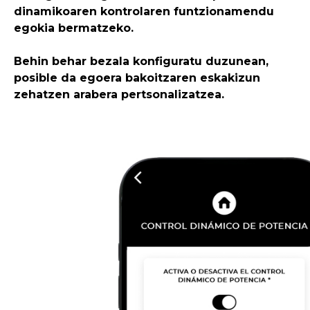
dinamikoaren kontrolaren funtzionamendu
egokia bermatzeko.
Behin behar bezala konfiguratu duzunean,
posible da egoera bakoitzaren eskakizun
zehatzen arabera pertsonalizatzea.