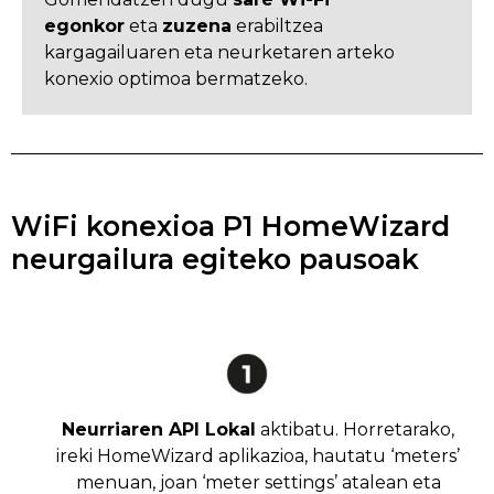
egonkor
eta
zuzena
erabiltzea
kargagailuaren eta neurketaren arteko
konexio optimoa bermatzeko.
WiFi konexioa P1 HomeWizard
neurgailura egiteko pausoak
Neurriaren API Lokal
aktibatu. Horretarako,
ireki HomeWizard aplikazioa, hautatu ‘meters’
menuan, joan ‘meter settings’ atalean eta