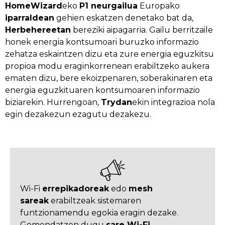
HomeWizard
eko
P1 neurgailua
Europako
iparraldean
gehien eskatzen denetako bat da,
Herbehereetan
bereziki aipagarria. Gailu berritzaile
honek energia kontsumoari buruzko informazio
zehatza eskaintzen dizu eta zure energia eguzkitsu
propioa modu eraginkorrenean erabiltzeko aukera
ematen dizu, bere ekoizpenaren, soberakinaren eta
energia eguzkituaren kontsumoaren informazio
biziarekin. Hurrengoan,
Trydan
ekin integrazioa nola
egin dezakezun ezagutu dezakezu.
Wi-Fi
errepikadoreak
edo
mesh
sareak
erabiltzeak sistemaren
funtzionamendu egokia eragin dezake.
Gomendatzen dugu
sare Wi-Fi