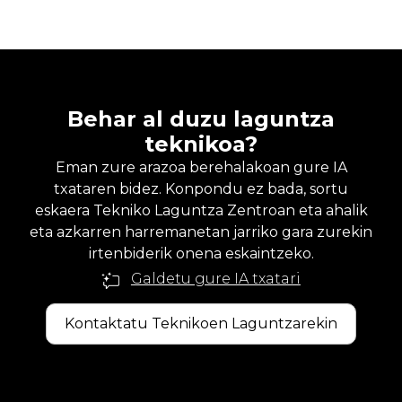
Behar al duzu laguntza
teknikoa?
Eman zure arazoa berehalakoan gure IA
txataren bidez. Konpondu ez bada, sortu
eskaera Tekniko Laguntza Zentroan eta ahalik
eta azkarren harremanetan jarriko gara zurekin
irtenbiderik onena eskaintzeko.
Galdetu gure IA txatari
Kontaktatu Teknikoen Laguntzarekin