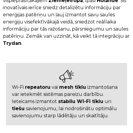
vispieprasītākajiem
Ziemeļeiropā
, īpaši
Holandē
. Šis
inovatīvais ierīce sniedz detalizētu informāciju par
enerģijas patēriņu un ļauj izmantot savu saules
enerģiju visefektīvākajā veidā, sniedzot reāllaika
informāciju par tās ražošanu, pārsniegumu un saules
patēriņu. Zemāk vari uzzināt, kā veikt tā integrāciju ar
Trydan
.
Wi-Fi
repeatoru
vai
mesh tīklu
izmantošana
var ietekmēt sistēmas pareizu darbību.
Ieteicams izmantot
stabilu Wi-Fi tīklu
un
tiešu
savienojumu, lai nodrošinātu optimālu
savienojumu starp lādētāju un skaitītāju.