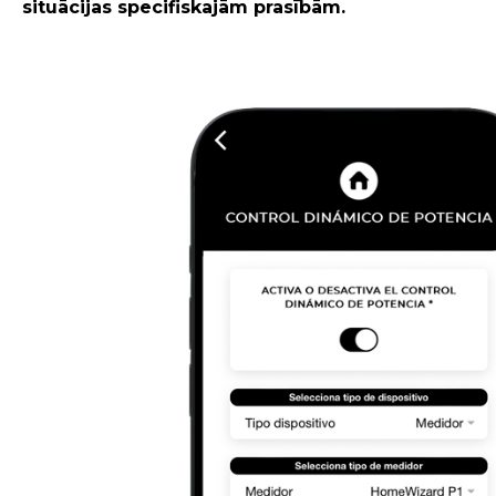
situācijas specifiskajām prasībām.