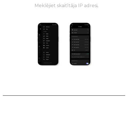
Meklējiet skaitītāja IP adresi
.