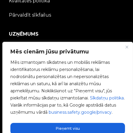
Kvalitātes politika
Pārvaldīt sīkfailus
UZŅĒMUMS
V2C kopiena
Mēs cienām jūsu privātumu
Mēs izmantojam sīkdatnes un mobilās reklāmas
Strādā ar mums
identifikatorus reklāmu personalizēšanai, lai
nodrošinātu personalizētas un nepersonalizētas
e-Chargers
reklāmas un saturu, kā arī lai analizētu mūsu
apmeklējumu. Noklikšķinot uz "Pieņemt visu", jūs
V2C Power
piekrītat mūsu sīkdatņu izmantošanai.
Sīkdatņu politika
.
Vairāk informācijas par to, kā Google apstrādā datus
V2C Cloud
uzņēmumu vārdā
business.safety.google/privacy
.
Blogs
Pieņemt visu