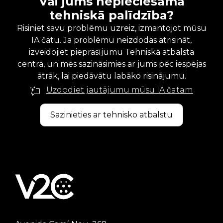
Vai jums nepieciešama
tehniskā palīdzība?
Risiniet savu problēmu uzreiz, izmantojot mūsu
IA čatu. Ja problēmu neizdodas atrisināt,
izveidojiet pieprasījumu Tehniskā atbalsta
centrā, un mēs sazināsimies ar jums pēc iespējas
ātrāk, lai piedāvātu labāko risinājumu.
Uzdodiet jautājumu mūsu IA čatam
Sazinieties ar tehnisko atbalstu