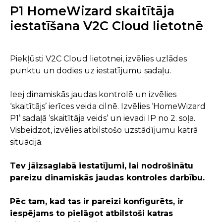
P1 HomeWizard skaitītāja
iestatīšana V2C Cloud lietotnē
Piekļūsti V2C Cloud lietotnei, izvēlies uzlādes
punktu un dodies uz iestatījumu sadaļu.
Ieej dinamiskās jaudas kontrolē un izvēlies
‘skaitītājs’ ierīces veida cilnē. Izvēlies ‘HomeWizard
P1’ sadaļā ‘skaitītāja veids’ un ievadi IP no 2. soļa.
Visbeidzot, izvēlies atbilstošo uzstādījumu katrā
situācijā.
Tev jāizsaglabā iestatījumi, lai nodrošinātu
pareizu dinamiskās jaudas kontroles darbību.
Pēc tam, kad tas ir pareizi konfigurēts, ir
iespējams to pielāgot atbilstoši katras