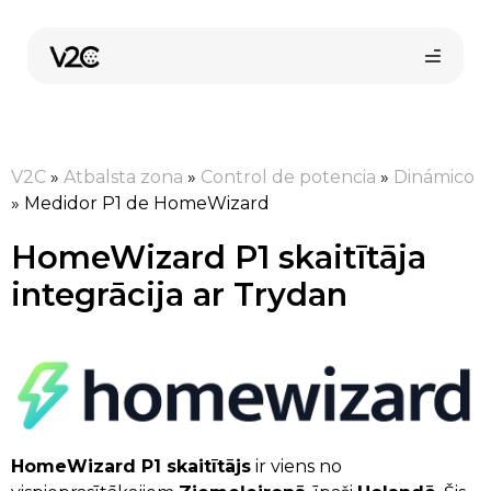
Skip
to
content
V2C
»
Atbalsta zona
»
Control de potencia
»
Dinámico
»
Medidor P1 de HomeWizard
HomeWizard P1 skaitītāja
integrācija ar Trydan
Pirkt tiešsaistē
HomeWizard P1 skaitītājs
ir viens no