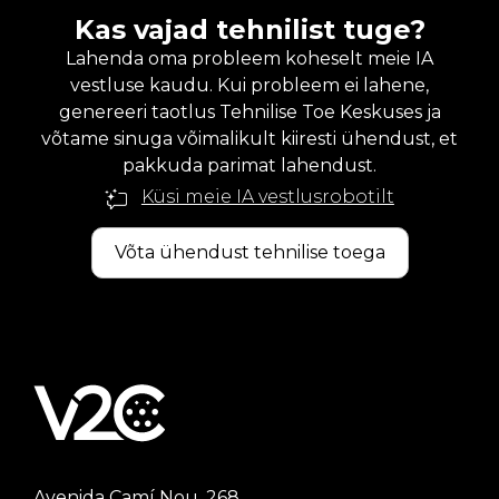
Kas vajad tehnilist tuge?
Lahenda oma probleem koheselt meie IA
vestluse kaudu. Kui probleem ei lahene,
genereeri taotlus Tehnilise Toe Keskuses ja
võtame sinuga võimalikult kiiresti ühendust, et
pakkuda parimat lahendust.
Küsi meie IA vestlusrobotilt
Võta ühendust tehnilise toega
Avenida Camí Nou, 268