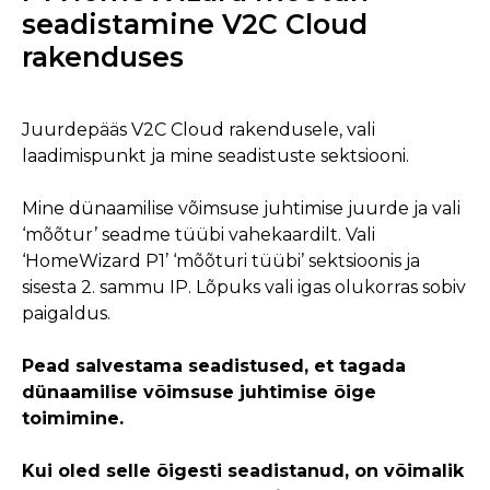
seadistamine V2C Cloud
rakenduses
Juurdepääs V2C Cloud rakendusele, vali
laadimispunkt ja mine seadistuste sektsiooni.
Mine dünaamilise võimsuse juhtimise juurde ja vali
‘mõõtur’ seadme tüübi vahekaardilt. Vali
‘HomeWizard P1’ ‘mõõturi tüübi’ sektsioonis ja
sisesta 2. sammu IP. Lõpuks vali igas olukorras sobiv
paigaldus.
Pead salvestama seadistused, et tagada
dünaamilise võimsuse juhtimise õige
toimimine.
Kui oled selle õigesti seadistanud, on võimalik