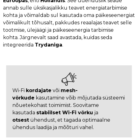
Euroopas
, eriti
Hollandis
. See uuenduslik seade
annab sulle üksikasjalikku teavet energiatarbimise
kohta ja võimaldab sul kasutada oma päikeseenergiat
võimalikult tõhusalt, pakkudes reaalajas teavet selle
tootmise, ülejäägi ja päikeseenergia tarbimise
kohta. Järgnevalt saad avastada, kuidas seda
integreerida
Trydaniga
.
Wi-Fi
kordajate
või
mesh-
võrkude
kasutamine võib mõjutada süsteemi
nõuetekohast toimimist. Soovitame
kasutada
stabiilset Wi-Fi võrku
ja
otsest
ühendust, et tagada optimaalne
ühendus laadija ja mõõturi vahel.