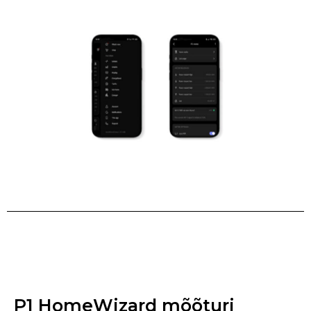
P1 HomeWizard mõõturi