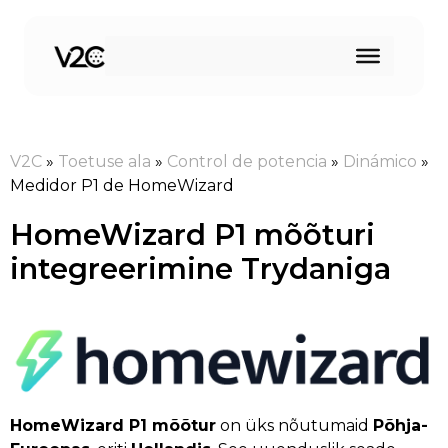
Skip
to
content
V2C
»
Toetuse ala
»
Control de potencia
»
Dinámico
»
Medidor P1 de HomeWizard
HomeWizard P1 mõõturi
integreerimine Trydaniga
HomeWizard P1 mõõtur
on üks nõutumaid
Põhja-