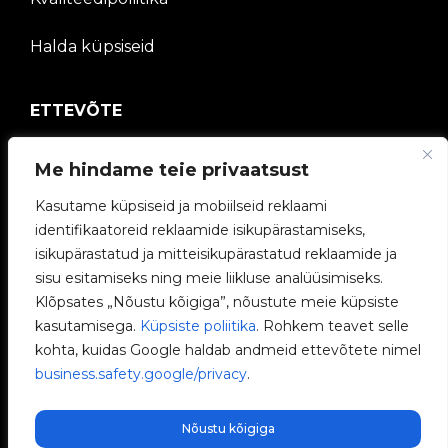
Halda küpsiseid
ETTEVÕTE
V2C kogukond
Me hindame teie privaatsust
Kasutame küpsiseid ja mobiilseid reklaami
Töötage meiega
identifikaatoreid reklaamide isikupärastamiseks,
isikupärastatud ja mitteisikupärastatud reklaamide ja
e-Laadijad
sisu esitamiseks ning meie liikluse analüüsimiseks.
Klõpsates „Nõustu kõigiga”, nõustute meie küpsiste
V2C Power
kasutamisega.
Küpsiste poliitika
. Rohkem teavet selle
kohta, kuidas Google haldab andmeid ettevõtete nimel
V2C Cloud
business.safety.google/privacy
.
Blogi
Nõustu kõigiga