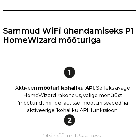
Sammud WiFi ühendamiseks P1
HomeWizard mõõturiga
Aktiveeri
mõõturi kohaliku API
. Selleks avage
HomeWizard rakendus, valige menüüst
‘mõõturid’, minge jaotisse ‘mõõturi seaded’ ja
aktiveerige ‘kohaliku API’ funktsioon.
Otsi mõõturi IP-aadress
.