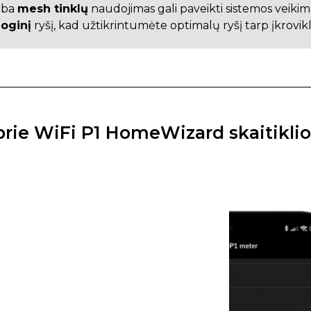
rba
mesh tinklų
naudojimas gali paveikti sistemos vei
ioginį
ryšį, kad užtikrintumėte optimalų ryšį tarp įkroviklio 
 prie WiFi P1 HomeWizard skaitiklio