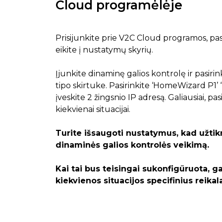
Cloud programėlėje
Prisijunkite prie V2C Cloud programos, pasi
eikite į nustatymų skyrių.
Įjunkite dinaminę galios kontrolę ir pasirink
tipo skirtuke. Pasirinkite ‘HomeWizard P1’ ‘
įveskite 2 žingsnio IP adresą. Galiausiai, p
kiekvienai situacijai.
Turite išsaugoti nustatymus, kad užtik
dinaminės galios kontrolės veikimą.
Kai tai bus teisingai sukonfigūruota, ga
kiekvienos situacijos specifinius reika