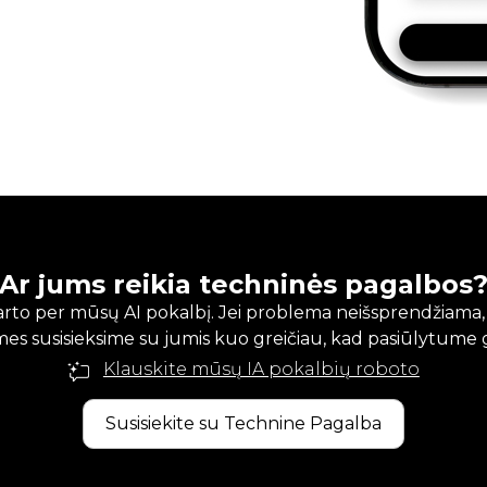
Ar jums reikia techninės pagalbos
karto per mūsų AI pokalbį. Jei problema neišsprendžiama
mes susisieksime su jumis kuo greičiau, kad pasiūlytume 
Klauskite mūsų IA pokalbių roboto
Susisiekite su Technine Pagalba