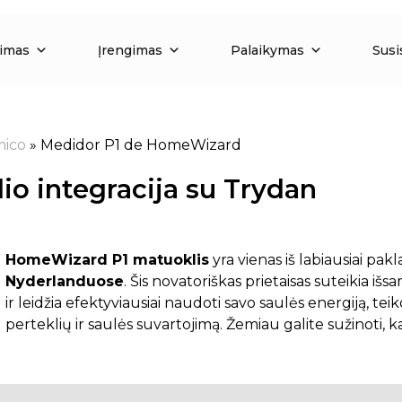
vimas
Įrengimas
Palaikymas
Susi
mico
»
Medidor P1 de HomeWizard
io integracija su Trydan
HomeWizard P1 matuoklis
yra vienas iš labiausiai pak
Nyderlanduose
. Šis novatoriškas prietaisas suteikia iš
ir leidžia efektyviausiai naudoti savo saulės energiją, t
perteklių ir saulės suvartojimą. Žemiau galite sužinoti, 