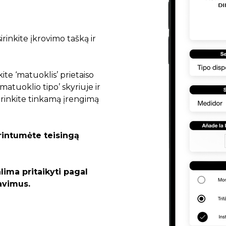
rinkite įkrovimo tašką ir
ite ‘matuoklis’ prietaiso
matuoklio tipo’ skyriuje ir
asirinkite tinkamą įrengimą
rintumėte teisingą
lima pritaikyti pagal
lavimus.