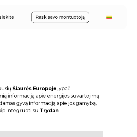
siekite
Rask savo montuotoją
lausių
Šiaurės Europoje
, ypač
samią informaciją apie energijos suvartojimą
eikdamas gyvą informaciją apie jos gamybą,
kaip integruoti su
Trydan
.