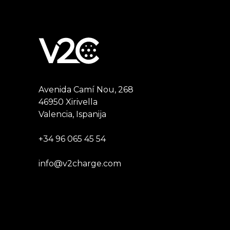
Avenida Camí Nou, 268
46950 Xirivella
Valencia, Ispanija
+34 96 065 45 54
info@v2charge.com