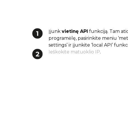
Įjunk
vietinę API
funkciją. Tam at
programėlę, pasirinkite meniu ‘meter
settings’ ir įjunkite ‘local API’ funkci
Ieškokite matuoklio IP
.