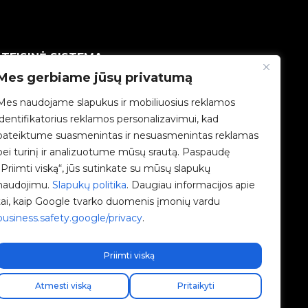
TEISINĖ SISTEMA
Mes gerbiame jūsų privatumą
Privatumo politika
Mes naudojame slapukus ir mobiliuosius reklamos
identifikatorius reklamos personalizavimui, kad
Teisinė informacija
pateiktume suasmenintas ir nesuasmenintas reklamas
bei turinį ir analizuotume mūsų srautą. Paspaudę
Slapukų politika
„Priimti viską“, jūs sutinkate su mūsų slapukų
naudojimu.
Slapukų politika
. Daugiau informacijos apie
Etikos kanalas
tai, kaip Google tvarko duomenis įmonių vardu
business.safety.google/privacy
.
Kokybės politika
Tvarkyti slapukus
Priimti viską
Atmesti viską
Pritaikyti