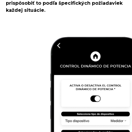
prispôsobiť to podľa špecifických požiadaviek
každej situácie.