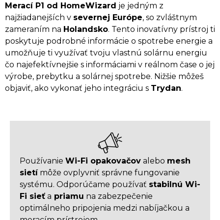
Merací P1 od HomeWizard
je jedným z
najžiadanejších v
severnej Európe
, so zvláštnym
zameraním na
Holandsko
. Tento inovatívny prístroj ti
poskytuje podrobné informácie o spotrebe energie a
umožňuje ti využívať tvoju vlastnú solárnu energiu
čo najefektívnejšie s informáciami v reálnom čase o jej
výrobe, prebytku a solárnej spotrebe. Nižšie môžeš
objaviť, ako vykonať jeho integráciu s
Trydan
.
Používanie
Wi-Fi opakovačov
alebo
mesh
sietí
môže ovplyvniť správne fungovanie
systému. Odporúčame používať
stabilnú Wi-
Fi sieť
a
priamu
na zabezpečenie
optimálneho pripojenia medzi nabíjačkou a
meracím prístrojom.