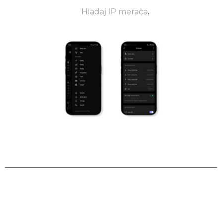
Hľadaj IP merača
.