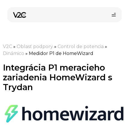
Preskočiť
na
obsah
V2C
»
Oblasť podpory
»
Control de potencia
»
Dinámico
»
Medidor P1 de HomeWizard
Integrácia P1 meracieho
zariadenia HomeWizard s
Kúpiť online
Trydan