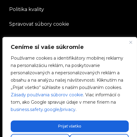
Politika kvality
Spravovať súbory cookie
SPOLOČNOSŤ
Ceníme si vaše súkromie
Používame cookies a identifikátory mobilnej reklamy
Pracovať s nami
na personalizáciu reklám, na poskytovanie
personalizovaných a nepersonalizovaných reklám a
e-Chargers
obsahu a na analýzu našej návštevnosti. Kliknutím na
„Prijať všetko“ súhlasíte s naším používaním cookies.
V2C Power
Zásady používania súborov cookie
. Viac informácií o
tom, ako Google spravuje údaje v mene firiem na
V2C Cloud
business.safety.google/privacy
.
Blog
Prijať všetko