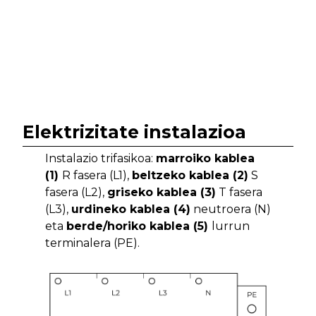
Elektrizitate instalazioa
Instalazio trifasikoa:
marroiko kablea
(1)
R fasera (L1),
beltzeko kablea (2)
S
fasera (L2),
griseko kablea (3)
T fasera
(L3),
urdineko kablea (4)
neutroera (N)
eta
berde/horiko kablea (5)
lurrun
terminalera (PE).