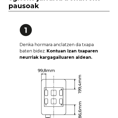
pausoak
Denka hormara anclatzen da txapa
baten bidez.
Kontuan izan txaparen
neurriak kargagailuaren aldean.