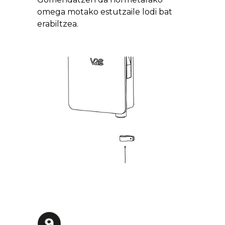
omega motako estutzaile lodi bat
erabiltzea.