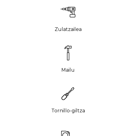
Zulatzailea
Mailu
Tornillo-giltza