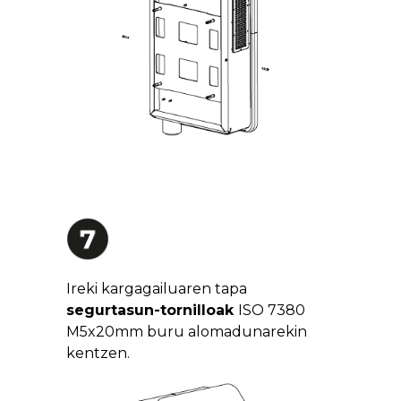
Ireki kargagailuaren tapa
segurtasun-tornilloak
ISO 7380
M5x20mm buru alomadunarekin
kentzen.