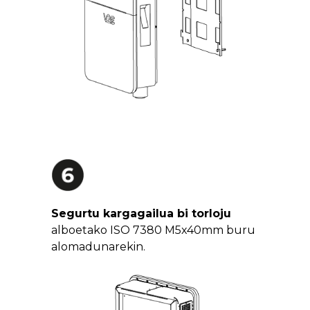
Segurtu kargagailua bi torloju
alboetako ISO 7380 M5x40mm buru
alomadunarekin.