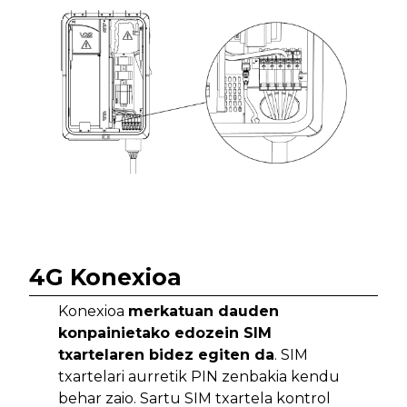
4G Konexioa
Konexioa
merkatuan dauden
konpainietako edozein SIM
txartelaren bidez egiten da
. SIM
txartelari aurretik PIN zenbakia kendu
behar zaio. Sartu SIM txartela kontrol