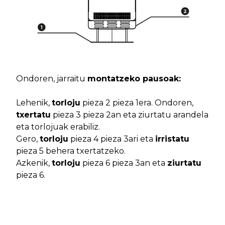
Ondoren, jarraitu
montatzeko pausoak:
Lehenik,
torloju
pieza 2 pieza 1era. Ondoren,
txertatu
pieza 3 pieza 2an eta ziurtatu arandela
eta torlojuak erabiliz.
Gero,
torloju
pieza 4 pieza 3ari eta
irristatu
pieza 5 behera txertatzeko.
Azkenik,
torloju
pieza 6 pieza 3an eta
ziurtatu
pieza 6.