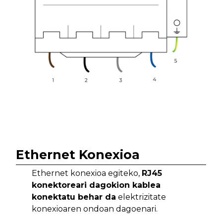
Ethernet Konexioa
Ethernet konexioa egiteko,
RJ45
konektoreari dagokion kablea
konektatu behar da
elektrizitate
konexioaren ondoan dagoenari.