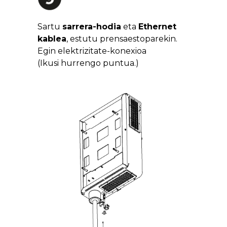
Sartu
sarrera-hodia
eta
Ethernet
kablea
, estutu prensaestoparekin.
Egin elektrizitate-konexioa
(Ikusi hurrengo puntua.)