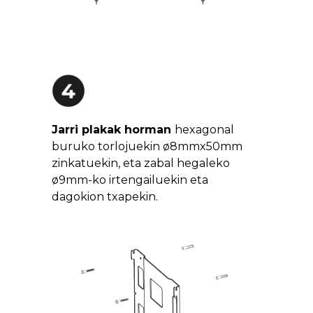
Jarri plakak horman
hexagonal
buruko torlojuekin ø8mmx50mm
zinkatuekin, eta zabal hegaleko
ø9mm-ko irtengailuekin eta
dagokion txapekin.