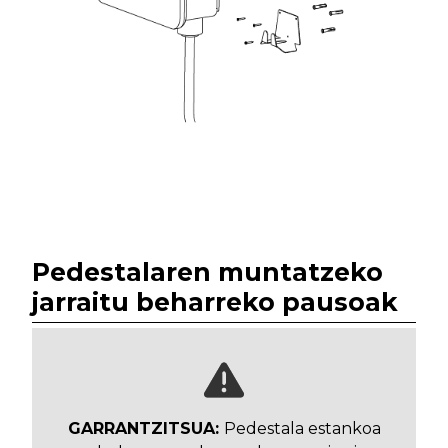
Pedestalaren muntatzeko
jarraitu beharreko pausoak
GARRANTZITSUA:
Pedestala estankoa