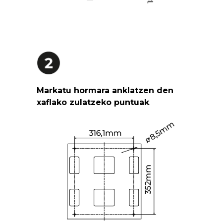
Markatu hormara anklatzen den
xaflako zulatzeko puntuak
.