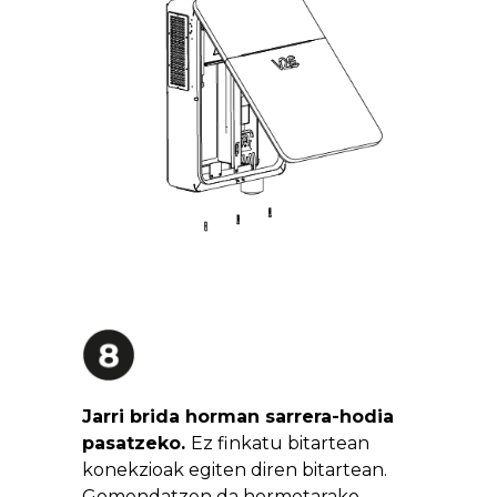
Jarri brida horman sarrera-hodia
pasatzeko.
Ez finkatu bitartean
konekzioak egiten diren bitartean.
Gomendatzen da hormetarako