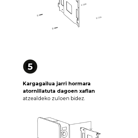
Kargagailua jarri hormara
atornillatuta dagoen xaflan
atzealdeko zuloen bidez.