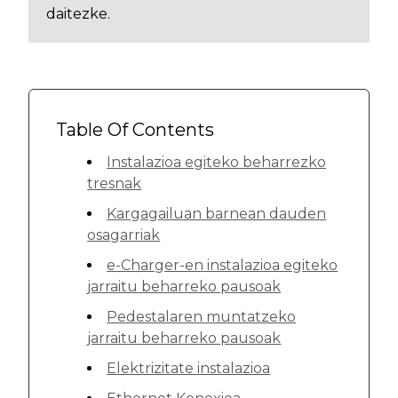
daitezke.
Table Of Contents
Instalazioa egiteko beharrezko
tresnak
Kargagailuan barnean dauden
osagarriak
e-Charger-en instalazioa egiteko
jarraitu beharreko pausoak
Pedestalaren muntatzeko
jarraitu beharreko pausoak
Elektrizitate instalazioa