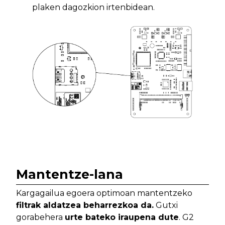
plaken dagozkion irtenbidean.
Mantentze-lana
Kargagailua egoera optimoan mantentzeko
filtrak aldatzea beharrezkoa da.
Gutxi
gorabehera
urte bateko iraupena dute
. G2