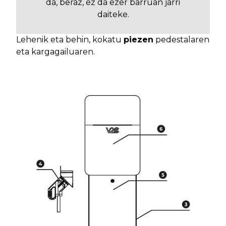
da, beraz, ez da ezer barruan jarri
daiteke.
Lehenik eta behin, kokatu
piezen
pedestalaren
eta kargagailuaren.