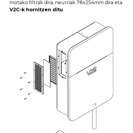
motako filtrak dira, neurriak 78x254mm dira eta
V2C-k hornitzen ditu
.