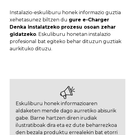
Instalazio-eskuliburu honek informazio guztia
xehetasunez biltzen du
gure e-Charger
Denka instalatzeko prozesu osoan zehar
gidatzeko
. Eskuliburu honetan instalazio
profesional bat egiteko behar dituzun guztiak
aurkituko dituzu.
Eskuliburu honek informazioaren
aldaketen mende dago aurretiko abisurik
gabe. Barne hartzen diren irudiak
ilustratiboak dira eta ez dute beharrezkoa
den bezala produktu errealekin bat etorri