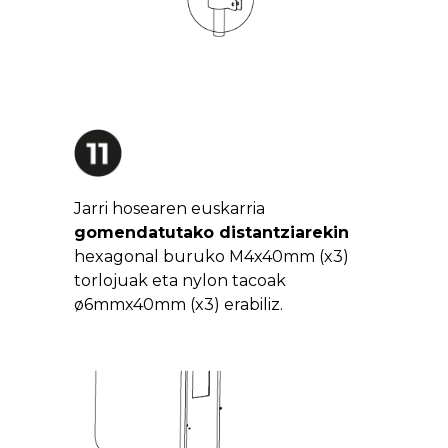
Jarri hosearen euskarria
gomendatutako distantziarekin
hexagonal buruko M4x40mm (x3)
torlojuak eta nylon tacoak
ø6mmx40mm (x3) erabiliz.