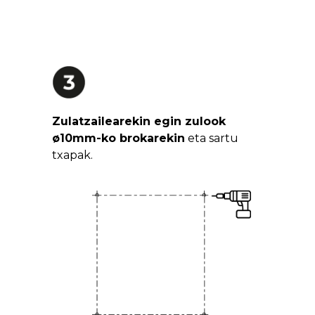
Zulatzailearekin egin zulook
ø10mm-ko brokarekin
eta sartu
txapak.