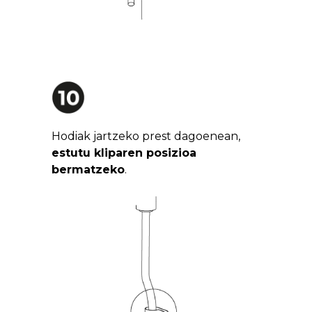
Hodiak jartzeko prest dagoenean,
estutu kliparen posizioa
bermatzeko
.