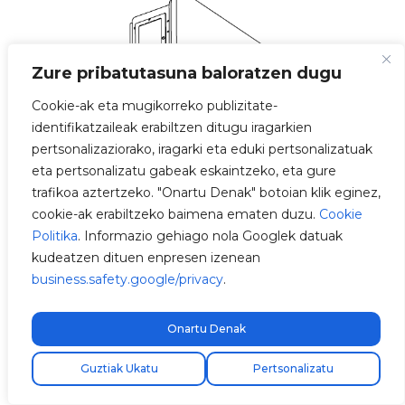
Zure pribatutasuna baloratzen dugu
Cookie-ak eta mugikorreko publizitate-
identifikatzaileak erabiltzen ditugu iragarkien
pertsonalizaziorako, iragarki eta eduki pertsonalizatuak
eta pertsonalizatu gabeak eskaintzeko, eta gure
trafikoa aztertzeko. "Onartu Denak" botoian klik eginez,
cookie-ak erabiltzeko baimena ematen duzu.
Cookie
Politika
. Informazio gehiago nola Googlek datuak
kudeatzen dituen enpresen izenean
business.safety.google/privacy
.
Onartu Denak
Guztiak Ukatu
Pertsonalizatu