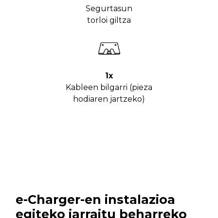
Segurtasun
torloi giltza
1x
Kableen bilgarri (pieza
hodiaren jartzeko)
e-Charger-en instalazioa
egiteko jarraitu beharreko