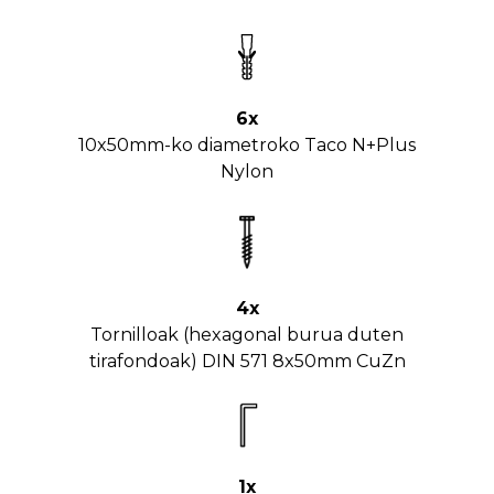
6x
10x50mm-ko diametroko Taco N+Plus
Nylon
4x
Tornilloak (hexagonal burua duten
tirafondoak) DIN 571 8x50mm CuZn
1x