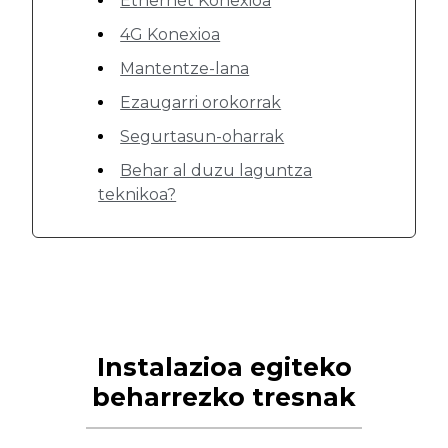
Ethernet Konexioa
4G Konexioa
Mantentze-lana
Ezaugarri orokorrak
Segurtasun-oharrak
Behar al duzu laguntza
teknikoa?
Instalazioa egiteko
beharrezko tresnak