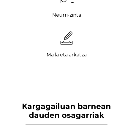
Neurri-zinta
Maila eta arkatza
Kargagailuan barnean
dauden osagarriak