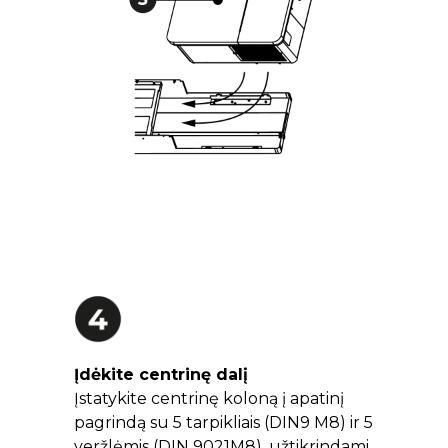
Įdėkite centrinę dalį
Įstatykite centrinę koloną į apatinį
pagrindą su 5 tarpikliais (DIN9 M8) ir 5
veržlėmis (DIN 9021M8), užtikrindami,