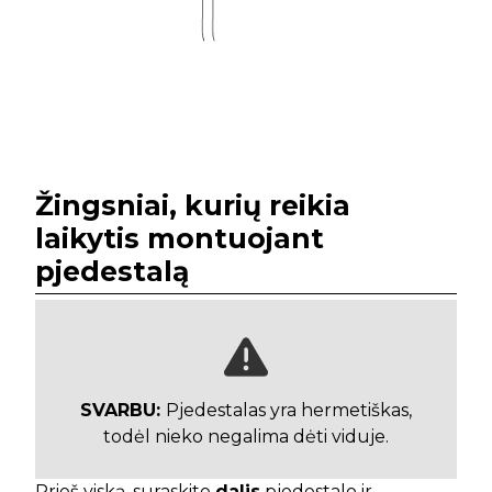
Žingsniai, kurių reikia
laikytis montuojant
pjedestalą
SVARBU:
Pjedestalas yra hermetiškas,
todėl nieko negalima dėti viduje.
Prieš viską, suraskite
dalis
pjedestalo ir