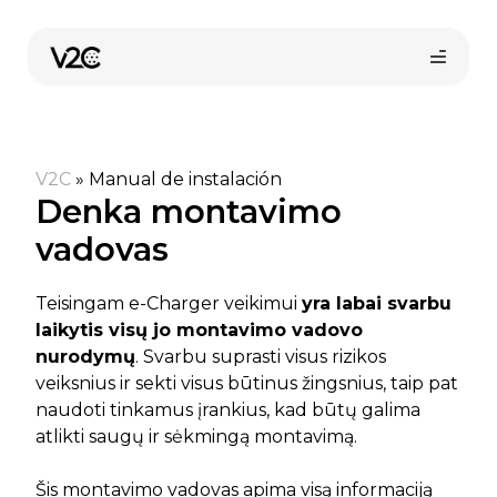
Pereiti
prie
turinio
V2C
»
Manual de instalación
Denka montavimo
vadovas
Teisingam e-Charger veikimui
yra labai svarbu
laikytis visų jo montavimo vadovo
nurodymų
. Svarbu suprasti visus rizikos
veiksnius ir sekti visus būtinus žingsnius, taip pat
naudoti tinkamus įrankius, kad būtų galima
atlikti saugų ir sėkmingą montavimą.
Šis montavimo vadovas apima visą informaciją