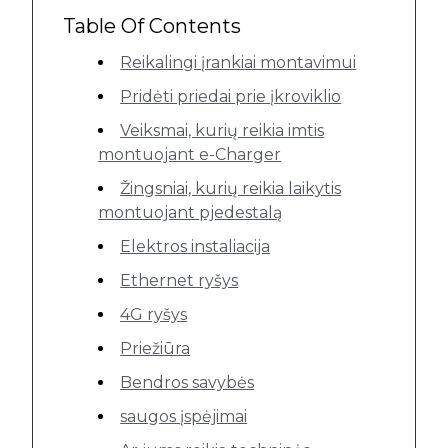
Table Of Contents
Reikalingi įrankiai montavimui
Pridėti priedai prie įkroviklio
Veiksmai, kurių reikia imtis
montuojant e-Charger
Žingsniai, kurių reikia laikytis
montuojant pjedestalą
Elektros instaliacija
Ethernet ryšys
4G ryšys
Priežiūra
Bendros savybės
saugos įspėjimai