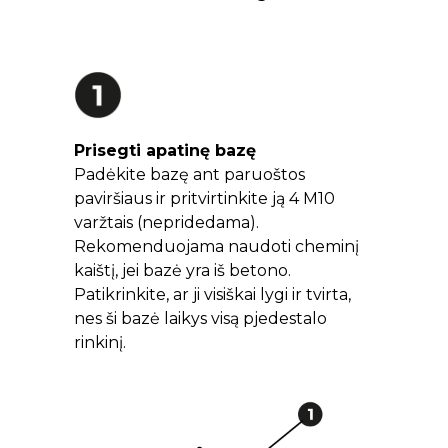
Prisegti apatinę bazę
Padėkite bazę ant paruoštos
paviršiaus ir pritvirtinkite ją 4 M10
varžtais (nepridedama).
Rekomenduojama naudoti cheminį
kaištį, jei bazė yra iš betono.
Patikrinkite, ar ji visiškai lygi ir tvirta,
nes ši bazė laikys visą pjedestalo
rinkinį.