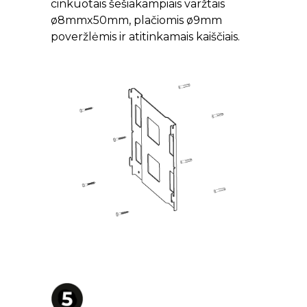
cinkuotais šešiakampiais varžtais
ø8mmx50mm, plačiomis ø9mm
poveržlėmis ir atitinkamais kaiščiais.