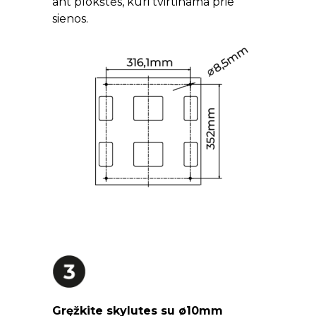
ant plokštės, kuri tvirtinama prie
sienos.
Gręžkite skylutes su ø10mm