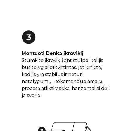
Montuoti Denka įkroviklį
Stumkite įkroviklį ant stulpo, kol jis
bus tolygiai pritvirtintas. Įsitikinkite,
kad jis yra stabilus ir neturi
netolygumų. Rekomenduojama šį
procesą atlikti visiškai horizontaliai dėl
jo svorio.