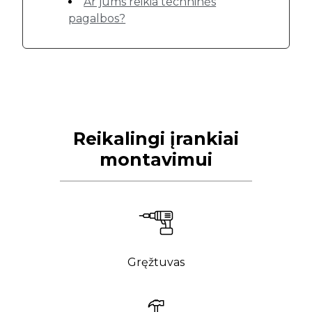
Ar jums reikia techninės
pagalbos?
Reikalingi įrankiai
montavimui
Gręžtuvas