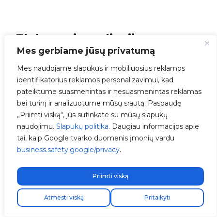
Elektros instaliacija
Mes gerbiame jūsų privatumą
Trifazė instaliacija:
rudas laidas (1)
prijungtas prie fazės R (L1),
juodas
Mes naudojame slapukus ir mobiliuosius reklamos
laidas (2)
prie fazės S (L2),
pilkas laidas
identifikatorius reklamos personalizavimui, kad
(3)
prie fazės T (L3),
mėlynas laidas (4)
pateiktume suasmenintas ir nesuasmenintas reklamas
prie neutraliojo (N) ir
žalias/geltonas
bei turinį ir analizuotume mūsų srautą. Paspaudę
laidas (5)
prijungtas prie žemės
„Priimti viską“, jūs sutinkate su mūsų slapukų
terminalo (PE).
naudojimu.
Slapukų politika
. Daugiau informacijos apie
tai, kaip Google tvarko duomenis įmonių vardu
business.safety.google/privacy
.
Priimti viską
Atmesti viską
Pritaikyti