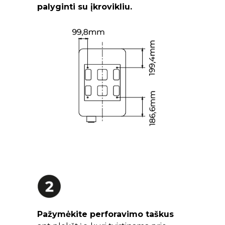
palyginti su įkrovikliu.
Pažymėkite perforavimo taškus