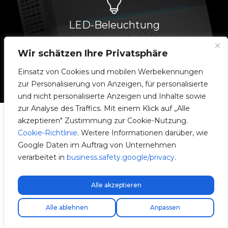
LED-Beleuchtung
Bedeutung der verschiedenen LED-
Beleuchtung Farben.
Wir schätzen Ihre Privatsphäre
Einsatz von Cookies und mobilen Werbekennungen
zur Personalisierung von Anzeigen, für personalisierte
und nicht personalisierte Anzeigen und Inhalte sowie
zur Analyse des Traffics. Mit einem Klick auf „Alle
akzeptieren" Zustimmung zur Cookie-Nutzung.
Cookie-Richtlinie
. Weitere Informationen darüber, wie
Allgemeine Merkmale
Google Daten im Auftrag von Unternehmen
verarbeitet in
business.safety.google/privacy
.
e-Charger
Alle akzeptieren
Kostenloser Expressversand!
Denka
Alle ablehnen
Anpassen