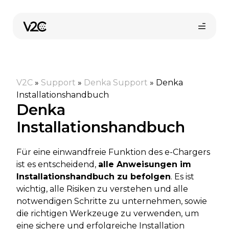
Zum
Inhalt
springen
V2C
»
Support
»
Denka Support
»
Denka
Installationshandbuch
Denka
Installationshandbuch
Online-Shop
Für eine einwandfreie Funktion des e-Chargers
ist es entscheidend,
alle Anweisungen im
Installationshandbuch zu befolgen
. Es ist
Installateur finden
wichtig, alle Risiken zu verstehen und alle
notwendigen Schritte zu unternehmen, sowie
die richtigen Werkzeuge zu verwenden, um
eine sichere und erfolgreiche Installation