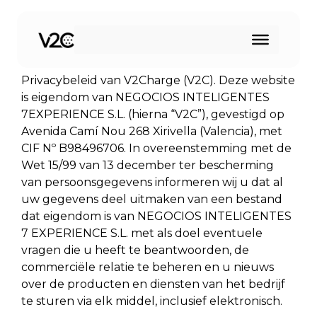
Spring
naar
Privacybeleid, Gebruik van cookies en meer
de
informatie
inhoud
Privacybeleid van V2Charge (V2C). Deze website
is eigendom van NEGOCIOS INTELIGENTES
7EXPERIENCE S.L. (hierna “V2C”), gevestigd op
Avenida Camí Nou 268 Xirivella (Valencia), met
CIF Nº B98496706. In overeenstemming met de
Wet 15/99 van 13 december ter bescherming
van persoonsgegevens informeren wij u dat al
uw gegevens deel uitmaken van een bestand
dat eigendom is van NEGOCIOS INTELIGENTES
7 EXPERIENCE S.L. met als doel eventuele
vragen die u heeft te beantwoorden, de
commerciële relatie te beheren en u nieuws
over de producten en diensten van het bedrijf
te sturen via elk middel, inclusief elektronisch.