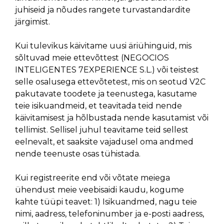
juhiseid ja nõudes rangete turvastandardite
järgimist.
Kui tulevikus käivitame uusi äriühinguid, mis
sõltuvad meie ettevõttest (NEGOCIOS
INTELIGENTES 7EXPERIENCE S.L.) või teistest
selle osalusega ettevõtetest, mis on seotud V2C
pakutavate toodete ja teenustega, kasutame
teie isikuandmeid, et teavitada teid nende
käivitamisest ja hõlbustada nende kasutamist või
tellimist. Sellisel juhul teavitame teid sellest
eelnevalt, et saaksite vajadusel oma andmed
nende teenuste osas tühistada.
Kui registreerite end või võtate meiega
ühendust meie veebisaidi kaudu, kogume
kahte tüüpi teavet: 1) Isikuandmed, nagu teie
nimi, aadress, telefoninumber ja e-posti aadress,