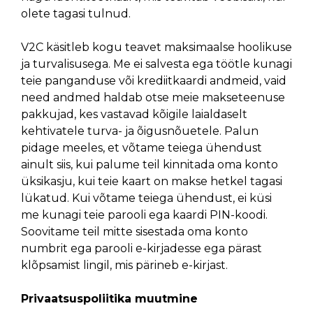
olete tagasi tulnud.
V2C käsitleb kogu teavet maksimaalse hoolikuse
ja turvalisusega. Me ei salvesta ega töötle kunagi
teie panganduse või krediitkaardi andmeid, vaid
need andmed haldab otse meie makseteenuse
pakkujad, kes vastavad kõigile laialdaselt
kehtivatele turva- ja õigusnõuetele. Palun
pidage meeles, et võtame teiega ühendust
ainult siis, kui palume teil kinnitada oma konto
üksikasju, kui teie kaart on makse hetkel tagasi
lükatud. Kui võtame teiega ühendust, ei küsi
me kunagi teie parooli ega kaardi PIN-koodi.
Soovitame teil mitte sisestada oma konto
numbrit ega parooli e-kirjadesse ega pärast
klõpsamist lingil, mis pärineb e-kirjast.
Privaatsuspoliitika muutmine