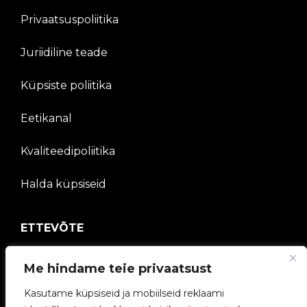
Privaatsuspoliitika
Juriidiline teade
Küpsiste poliitika
Eetikanal
Kvaliteedipoliitika
Halda küpsiseid
ETTEVÕTE
V2C kogukond
Me hindame teie privaatsust
Töötage meiega
Kasutame küpsiseid ja mobiilseid reklaami