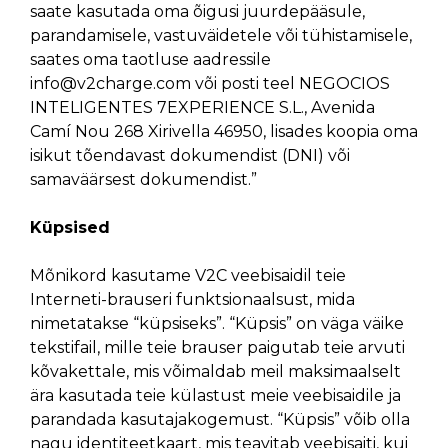
saate kasutada oma õigusi juurdepääsule,
parandamisele, vastuväidetele või tühistamisele,
saates oma taotluse aadressile
info@v2charge.com
või posti teel NEGOCIOS
INTELIGENTES 7EXPERIENCE S.L., Avenida
Camí Nou 268 Xirivella 46950, lisades koopia oma
isikut tõendavast dokumendist (DNI) või
samaväärsest dokumendist.”
Küpsised
Mõnikord kasutame V2C veebisaidil teie
Interneti-brauseri funktsionaalsust, mida
nimetatakse “küpsiseks”. “Küpsis” on väga väike
tekstifail, mille teie brauser paigutab teie arvuti
kõvakettale, mis võimaldab meil maksimaalselt
ära kasutada teie külastust meie veebisaidile ja
parandada kasutajakogemust. “Küpsis” võib olla
nagu identiteetkaart, mis teavitab veebisaiti, kui