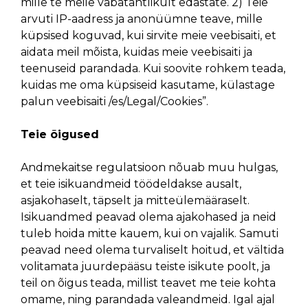
mille te meile vabatahtlikult edastate. 2) Teie
arvuti IP-aadress ja anonüümne teave, mille
küpsised koguvad, kui sirvite meie veebisaiti, et
aidata meil mõista, kuidas meie veebisaiti ja
teenuseid parandada. Kui soovite rohkem teada,
kuidas me oma küpsiseid kasutame, külastage
palun veebisaiti /es/Legal/Cookies”.
Teie õigused
Andmekaitse regulatsioon nõuab muu hulgas,
et teie isikuandmeid töödeldakse ausalt,
asjakohaselt, täpselt ja mitteülemääraselt.
Isikuandmed peavad olema ajakohased ja neid
tuleb hoida mitte kauem, kui on vajalik. Samuti
peavad need olema turvaliselt hoitud, et vältida
volitamata juurdepääsu teiste isikute poolt, ja
teil on õigus teada, millist teavet me teie kohta
omame, ning parandada valeandmeid. Igal ajal