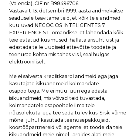
(Valencia), CIF nr B98496706.
Vastavalt 13. detsembri 1999. aasta andmekaitse
seadusele teavitame teid, et kõik teie andmed
kuuluvad NEGOCIOS INTELIGENTES 7
EXPERIENCE S.L. omandisse, et lahendada kõik
teie esitatud küsimused, hallata ärisuhtlust ja
edastada teile uudiseid ettevõtte toodete ja
teenuste kohta mis tahes viisil, sealhulgas
elektrooniliselt.
Me ei salvesta krediitkaardi andmeid ega jaga
kasutajate isikuandmeid kolmandate
osapooltega. Me ei müü, üüri ega edasta
isikuandmeid, mis võivad teid tuvastada,
kolmandatele osapooltele ilma teie
nõusolekuta, ega tee seda tulevikus. Siiski võime
mõnel juhul kasutada teenusepakkujaid,
koostööpartnereid või agente, et töödelda teie
isikuandmeid meie nimel, järgides alati meie