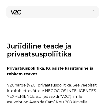
Skip
to
content
Juriidiline teade ja
privaatsuspoliitika
Privaatsuspoliitika, Küpsiste kasutamine ja
rohkem teavet
V2Charge (V2C) privaatsuspoliitika. See veebisait
kuulub ettevõttele NEGOCIOS INTELIGENTES
7EXPERIENCE S.L. (edaspidi “V2C”), mille
asukoht on Avenida Camí Nou 268 Xirivella