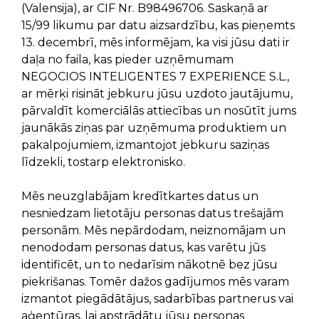
(Valensija), ar CIF Nr. B98496706. Saskaņā ar
15/99 likumu par datu aizsardzību, kas pieņemts
13. decembrī, mēs informējam, ka visi jūsu dati ir
daļa no faila, kas pieder uzņēmumam
NEGOCIOS INTELIGENTES 7 EXPERIENCE S.L.,
ar mērķi risināt jebkuru jūsu uzdoto jautājumu,
pārvaldīt komerciālās attiecības un nosūtīt jums
jaunākās ziņas par uzņēmuma produktiem un
pakalpojumiem, izmantojot jebkuru saziņas
līdzekli, tostarp elektronisko.
Mēs neuzglabājam kredītkartes datus un
nesniedzam lietotāju personas datus trešajām
personām. Mēs nepārdodam, neiznomājam un
nenododam personas datus, kas varētu jūs
identificēt, un to nedarīsim nākotnē bez jūsu
piekrišanas. Tomēr dažos gadījumos mēs varam
izmantot piegādātājus, sadarbības partnerus vai
aģentūras, lai apstrādātu jūsu personas