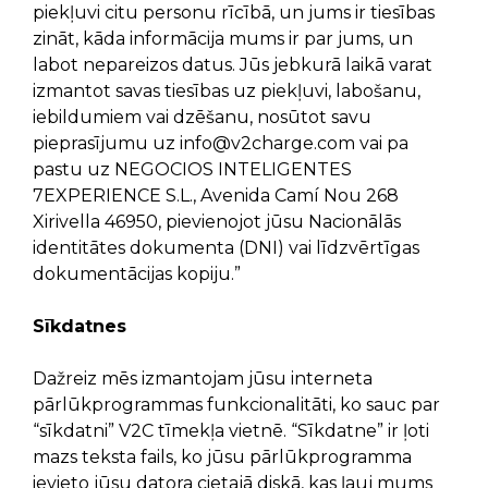
piekļuvi citu personu rīcībā, un jums ir tiesības
zināt, kāda informācija mums ir par jums, un
labot nepareizos datus. Jūs jebkurā laikā varat
izmantot savas tiesības uz piekļuvi, labošanu,
iebildumiem vai dzēšanu, nosūtot savu
pieprasījumu uz
info@v2charge.com
vai pa
pastu uz NEGOCIOS INTELIGENTES
7EXPERIENCE S.L., Avenida Camí Nou 268
Xirivella 46950, pievienojot jūsu Nacionālās
identitātes dokumenta (DNI) vai līdzvērtīgas
dokumentācijas kopiju.”
Sīkdatnes
Dažreiz mēs izmantojam jūsu interneta
pārlūkprogrammas funkcionalitāti, ko sauc par
“sīkdatni” V2C tīmekļa vietnē. “Sīkdatne” ir ļoti
mazs teksta fails, ko jūsu pārlūkprogramma
ievieto jūsu datora cietajā diskā, kas ļauj mums