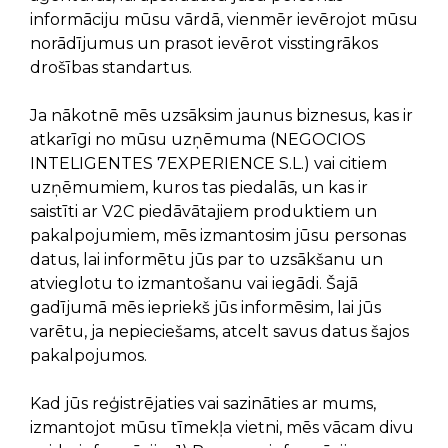
informāciju mūsu vārdā, vienmēr ievērojot mūsu
norādījumus un prasot ievērot visstingrākos
drošības standartus.
Ja nākotnē mēs uzsāksim jaunus biznesus, kas ir
atkarīgi no mūsu uzņēmuma (NEGOCIOS
INTELIGENTES 7EXPERIENCE S.L.) vai citiem
uzņēmumiem, kuros tas piedalās, un kas ir
saistīti ar V2C piedāvātajiem produktiem un
pakalpojumiem, mēs izmantosim jūsu personas
datus, lai informētu jūs par to uzsākšanu un
atvieglotu to izmantošanu vai iegādi. Šajā
gadījumā mēs iepriekš jūs informēsim, lai jūs
varētu, ja nepieciešams, atcelt savus datus šajos
pakalpojumos.
Kad jūs reģistrējaties vai sazināties ar mums,
izmantojot mūsu tīmekļa vietni, mēs vācam divu