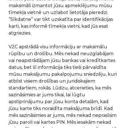
maksimāli izmantot jūsu apmeklējumu mūsu
tīmekļa vietnē un uzlabot lietotāja pieredzi.
“Sīkdatne” var tikt uzskatīta par identifikācijas
karti, kas informē tīmekļa vietni, kad jūs esat
atgriezies.
V2C apstrādā visu informāciju ar maksimālu
rūpību un drošību. Mēs nekad neuzglabājam
vai neapstrādājam jūsu bankas vai kredītkartes
datus, bet šī informācija tiks tieši pārvaldīta
mūsu maksājumu pakalpojumu sniedzēju, kuri
atbilst visiem drošības un juridiskajiem
standartiem, rokās. Lūdzu, atcerieties, ka mēs
sazināsimies ar jums tikai, lai lūgtu
apstiprinājumu par jūsu konta detaļām, kad
jūsu karte tiks noraidīta maksājuma brīdī. Kad
mēs sazināsimies ar jums, mēs nekad neprasīsim
jūsu paroli vai kartes PIN. Mēs iesakām nekad