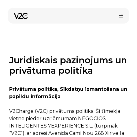
Skip
to
content
Juridiskais paziņojums un
privātuma politika
Pirkt tiešsaistē
Privātuma politika, Sīkdatņu izmantošana un
papildu informācija
V2Charge (V2C) privātuma politika. Šī tīmekļa
vietne pieder uzņēmumam NEGOCIOS
INTELIGENTES 7EXPERIENCE S.L. (turpmāk
“V2C”), ar adresi Avenida Camí Nou 268 Xirivella