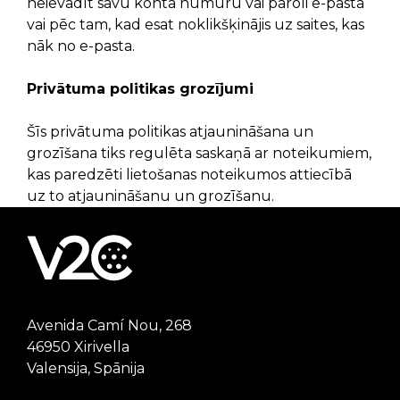
neievadīt savu konta numuru vai paroli e-pastā
vai pēc tam, kad esat noklikšķinājis uz saites, kas
nāk no e-pasta.
Privātuma politikas grozījumi
Šīs privātuma politikas atjaunināšana un
grozīšana tiks regulēta saskaņā ar noteikumiem,
kas paredzēti lietošanas noteikumos attiecībā
uz to atjaunināšanu un grozīšanu.
Avenida Camí Nou, 268
46950 Xirivella
Valensija, Spānija