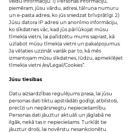
veidu informāciju: 1) Personas informāciju,
piemēram, jūsu vārdu, adresi, tālruņa numuru
un e-pasta adresi, ko jūs sniedzat brīvprātīgi. 2)
Jūsu datora IP adresi un anonīmo informāciju,
ko sīkdatnes vāc, kad jūs pārlūkojat mūsu
tīmekļa vietni, lai palīdzētu mums saprast, kā
uzlabot mūsu tīmekļa vietni un pakalpojumus.
Ja vēlaties uzzināt vairāk par to, kā mēs
izmantojam mūsu sīkdatnes, lūdzu, apmeklējiet
tīmekļa vietni /es/Legal/Cookies”.
Jūsu tiesības
Datu aizsardzības regulējums prasa, lai jūsu
personas dati tiktu apstrādāti godīgi, atbilstoši,
precīzi un nepārsniegtu nepieciešamību.
Personas dati jāuztur aktuāli un jāglabā ne
ilgāk, nekā tas ir nepieciešams. Turklāt tie
jāuztur droši, lai novērstu nesankcionētu