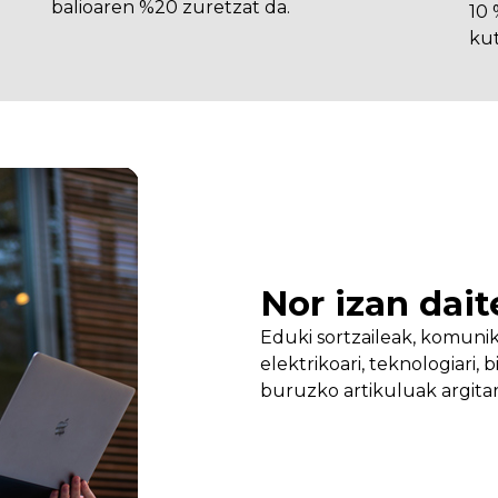
balioaren %20 zuretzat da.
10
kut
Nor izan dait
Eduki sortzaileak, komuni
elektrikoari, teknologiari, 
buruzko artikuluak argita