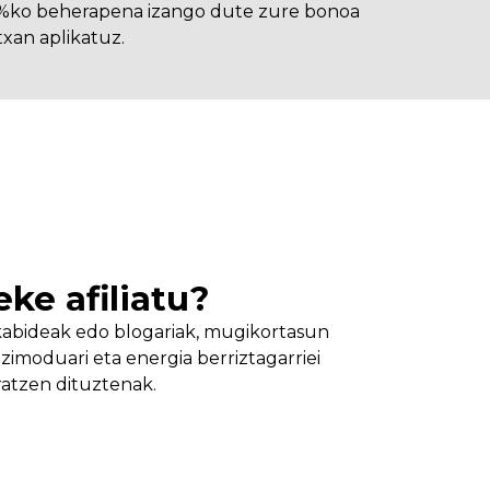
 %ko beherapena izango dute zure bonoa
xan aplikatuz.
eke afiliatu?
kabideak edo blogariak, mugikortasun
bizimoduari eta energia berriztagarriei
ratzen dituztenak.