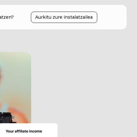
atzen?
Aurkitu zure instalatzailea