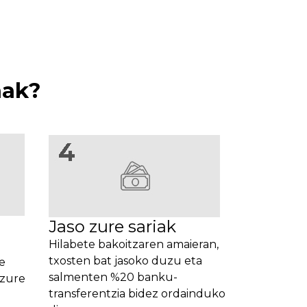
mak?
Jaso zure sariak
Hilabete bakoitzaren amaieran,
txosten bat jasoko duzu eta
e
salmenten %20 banku-
 zure
transferentzia bidez ordainduko