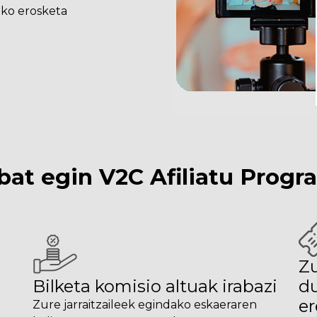
ako erosketa
bat egin V2C Afiliatu Prog
Zu
Bilketa komisio altuak irabazi
d
er
Zure jarraitzaileek egindako eskaeraren