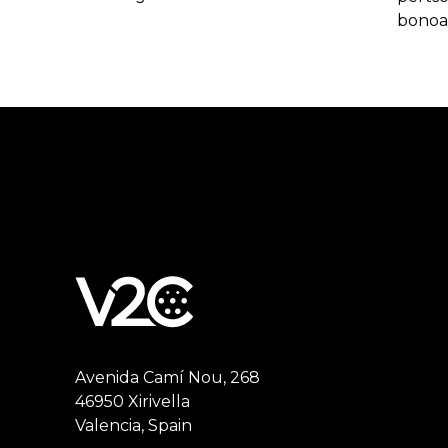
bonoa
Error:
Contact form not found.
Avenida Camí Nou, 268
46950 Xirivella
Valencia, Spain