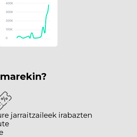
ramarekin?
re jarraitzaileek irabazten
ute
e