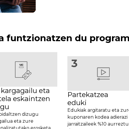
a funtzionatzen du progra
 kargagailu eta
Partekatzea
tela eskaintzen
eduki
ugu
Edukiak argitaratu eta zur
bidaltzen dizugu
kuponaren kodea adierazi
ailua eta zure
jarraitzaileek %10 aurreztu
nalizatutako erosketa