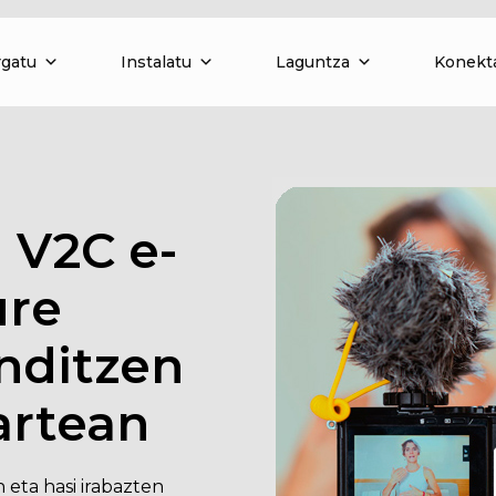
rgatu
Instalatu
Laguntza
Konekt
 V2C e-
ure
nditzen
artean
 eta hasi irabazten