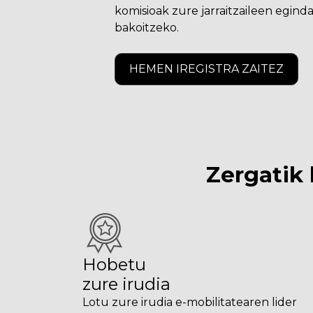
komisioak zure jarraitzaileen egind
bakoitzeko.
HEMEN IREGISTRA ZAITEZ
Zergatik 
Hobetu
zure irudia
Lotu zure irudia e-mobilitatearen lider