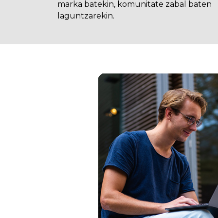
marka batekin, komunitate zabal baten
laguntzarekin.