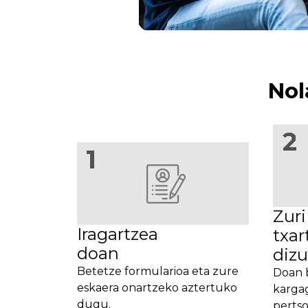
Nol
Zuri
Iragartzea
txar
doan
diz
Betetze formularioa eta zure
Doan 
eskaera onartzeko aztertuko
kargag
dugu.
pertso