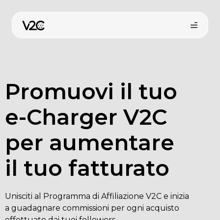
Vai
al
contenuto
Promuovi il tuo
e-Charger V2C
per aumentare
Shop online
il tuo fatturato
Unisciti al Programma di Affiliazione V2C e inizia
a guadagnare commissioni per ogni acquisto
effettuato dai tuoi followers.