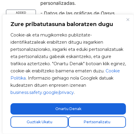
personalizadas.
- Datos de las gráficas de Oasys
ADDED
mostrados como en la web.
Zure pribatutasuna baloratzen dugu
- Evitar valores negativos en las
FIXED
Cookie-ak eta mugikorreko publizitate-
gráficas de Oasys.
identifikatzaileak erabiltzen ditugu iragarkien
- Arreglado colores incongruentes en
FIXED
pertsonalizaziorako, iragarki eta eduki pertsonalizatuak
las gráficas de Oasys.
eta pertsonalizatu gabeak eskaintzeko, eta gure
trafikoa aztertzeko. "Onartu Denak" botoian klik eginez,
- Nuevo campo "Nivel de bateria"
ADDED
cookie-ak erabiltzeko baimena ematen duzu.
Cookie
agregado en la gráfica de Oasys.
Politika
. Informazio gehiago nola Googlek datuak
- Añadido buscador para cuando un
ADDED
kudeatzen dituen enpresen izenean
usuario tiene muchos cargadores
business.safety.google/privacy
.
(Mas de 10).
- Mejora de UX del boton al cambiar
FIXED
Onartu Denak
contraseña para evitar múltiples
pulsaciones.
Guztiak Ukatu
Pertsonalizatu
- Mejora y optimización en las
IMPROVED