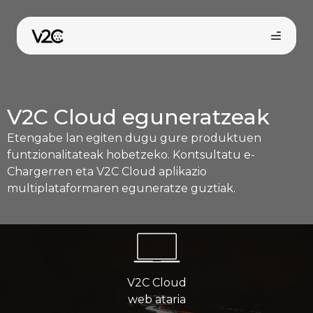
Skip
to
content
V2C Cloud eguneratzeak
Etengabe lan egiten dugu gure produktuen
funtzionalitateak hobetzeko. Kontsultatu e-
Chargerren eta V2C Cloud aplikazio
multiplataformaren eguneratze guztiak.
Online erosi
V2C Cloud
web ataria