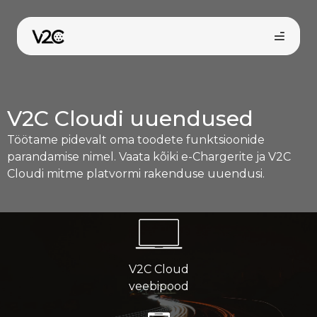
Skip
to
content
V2C Cloudi uuendused
Töötame pidevalt oma toodete funktsioonide
parandamise nimel. Vaata kõiki e-Chargerite ja V2C
Cloudi mitme platvormi rakenduse uuendusi.
Osta veebist
V2C Cloud
veebipood