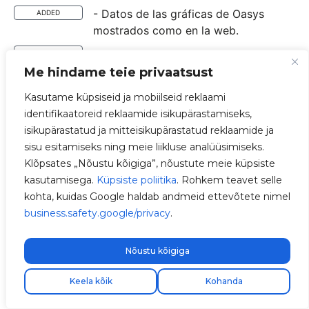
- Datos de las gráficas de Oasys
ADDED
mostrados como en la web.
- Evitar valores negativos en las
FIXED
gráficas de Oasys.
Me hindame teie privaatsust
- Arreglado colores incongruentes en
FIXED
Kasutame küpsiseid ja mobiilseid reklaami
las gráficas de Oasys.
identifikaatoreid reklaamide isikupärastamiseks,
isikupärastatud ja mitteisikupärastatud reklaamide ja
- Nuevo campo "Nivel de bateria"
ADDED
sisu esitamiseks ning meie liikluse analüüsimiseks.
agregado en la gráfica de Oasys.
Klõpsates „Nõustu kõigiga”, nõustute meie küpsiste
- Añadido buscador para cuando un
ADDED
kasutamisega.
Küpsiste poliitika
. Rohkem teavet selle
usuario tiene muchos cargadores
kohta, kuidas Google haldab andmeid ettevõtete nimel
(Mas de 10).
business.safety.google/privacy
.
- Mejora de UX del boton al cambiar
FIXED
contraseña para evitar múltiples
Nõustu kõigiga
pulsaciones.
Keela kõik
Kohanda
- Mejora y optimización en las
IMPROVED
llamadas realizadas durante una