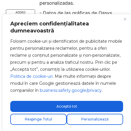
personalizadas.
- Datos de las gráficas de Oasys
ADDED
mostrados como en la web.
Apreciem confidențialitatea
- Evitar valores negativos en las
dumneavoastră
FIXED
gráficas de Oasys.
Folosim cookie-uri și identificatori de publicitate mobile
- Arreglado colores incongruentes en
FIXED
pentru personalizarea reclamelor, pentru a oferi
las gráficas de Oasys.
reclame și conținut personalizate și non-personalizate,
precum și pentru a analiza traficul nostru. Prin clic pe
- Nuevo campo "Nivel de bateria"
ADDED
„Acceptă tot”, consimțiți la utilizarea cookie-urilor.
agregado en la gráfica de Oasys.
Politica de cookie-uri
. Mai multe informații despre
- Añadido buscador para cuando un
ADDED
modul în care Google gestionează datele în numele
usuario tiene muchos cargadores
companiilor în
business.safety.google/privacy
.
(Mas de 10).
- Mejora de UX del boton al cambiar
FIXED
Acceptă tot
contraseña para evitar múltiples
pulsaciones.
Respinge Totul
Personalizează
- Mejora y optimización en las
IMPROVED