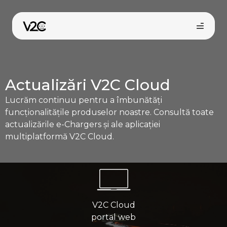
Sari
la
conținut
Actualizări V2C Cloud
Lucrăm continuu pentru a îmbunătăți
funcționalitățile produselor noastre. Consultă toate
actualizările e-Chargers și ale aplicației
multiplatformă V2C Cloud.
Cumpără online
V2C Cloud
portal web