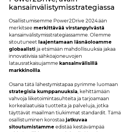
kansainvälistymisstrategiassa
Osallistumisemme Power2Drive 2024:ään
merkitsee
merkittävää virstanpylvästä
kansainvälistymisstrategiassamme. Olemme
sitoutuneet
laajentamaan läsnäoloamme
globaalisti
ja etsimään mahdollisuuksia jakaa
innovatiivisia sähköajoneuvojen
latausratkaisujamme
kansainvälisillä
markkinoilla
.
Osana tätä lähestymistapaa pyrimme luomaan
strategisia kumppanuuksia
, kehittämään
vahvoja liiketoimintasuhteita ja tarjoamaan
korkealaatuisia tuotteita ja palveluja, jotka
täyttävät maailman tiukimmat standardit. Tämä
osallistuminen korostaa
jatkuvaa
sitoutumistamme
edistää kestävämpää