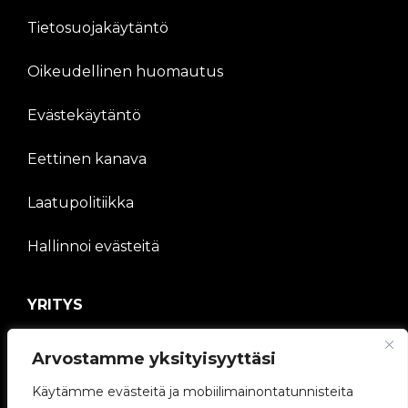
Tietosuojakäytäntö
Oikeudellinen huomautus
Evästekäytäntö
Eettinen kanava
Laatupolitiikka
Hallinnoi evästeitä
YRITYS
V2C-yhteisö
Arvostamme yksityisyyttäsi
Käytämme evästeitä ja mobiilimainontatunnisteita
Työskentele kanssamme