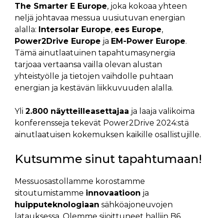
The Smarter E Europe
, joka kokoaa yhteen
neljä johtavaa messua uusiutuvan energian
alalla:
Intersolar Europe
,
ees Europe
,
Power2Drive Europe
ja
EM-Power Europe
.
Tämä ainutlaatuinen tapahtumasynergia
tarjoaa vertaansa vailla olevan alustan
yhteistyölle ja tietojen vaihdolle puhtaan
energian ja kestävän liikkuvuuden alalla.
Yli
2.800 näytteilleasettajaa
ja laaja valikoima
konferensseja tekevät Power2Drive 2024:stä
ainutlaatuisen kokemuksen kaikille osallistujille.
Kutsumme sinut tapahtumaan!
Messuosastollamme korostamme
sitoutumistamme
innovaatioon
ja
huipputeknologiaan
sähköajoneuvojen
latauksessa. Olemme sijoittuneet halliin B6,