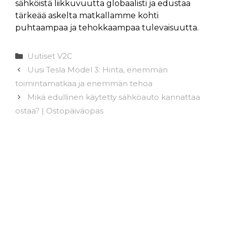
sähköistä liikkuvuutta globaalisti ja edustaa
tärkeää askelta matkallamme kohti
puhtaampaa ja tehokkaampaa tulevaisuutta.
Kategoriat
Uutiset V2C
Uusi Tesla Model 3: Hinta, enemmän
toimintamatkaa ja enemmän tehoa
Mikä edullinen käytetty sähköauto kannattaa
ostaa? | Ostopäiväopas