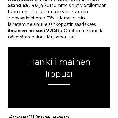
Stand B6.140
, ja kutsumme sinut vierailemaan
luonamme tutustumaan viimeisimpiin
innovaatioihimme. Täytä lomake, niin
lähetämme sinulle sähköpostin saadaksesi
ilmaisen kutsusi V2C:ltä
. Odotamme innolla
näkevämme sinut Münchenissä!
Hanki ilmainen
lippusi
Virhe:
Yhteydenottolomaketta ei löytynyt.
Power2Drive, avain