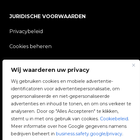
JURIDISCHE VOORWAARDEN
Privacybeleid
Cookies beheren
BEDRIJF
Wij waarderen uw privacy
Wij gebruiken cookies en mobiele advertentie-
V2C Gemeenschap
identificatoren voor advertentiepersonalisatie, om
gepersonaliseerde en niet-gepersonaliseerde
e-Chargers
advertenties en inhoud te tonen, en om ons verkeer te
analyseren. Door op "Alles Accepteren" te klikken,
V2C Cloud
stemt u in met ons gebruik van cookies.
Cookiebeleid
.
Meer informatie over hoe Google gegevens namens
V2C Payments
bedrijven beheert in
business.safety.google/privacy
.