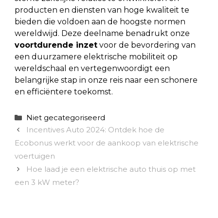
producten en diensten van hoge kwaliteit te
bieden die voldoen aan de hoogste normen
wereldwijd. Deze deelname benadrukt onze
voortdurende inzet
voor de bevordering van
een duurzamere elektrische mobiliteit op
wereldschaal en vertegenwoordigt een
belangrijke stap in onze reis naar een schonere
en efficiëntere toekomst.
Categorieën
Niet gecategoriseerd
Incentives Auto 2024: Ontdek hoe de
Ecobonus werkt voor de aankoop van elektrische
voertuigen
Hoe laad je een elektrische auto thuis op met
een 3 kW meter?