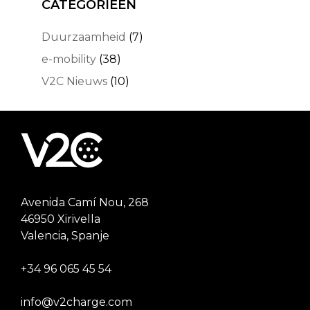
CATEGORIEËN
Duurzaamheid
(7)
e-mobility
(38)
V2C Nieuws
(10)
Avenida Camí Nou, 268
46950 Xirivella
Valencia, Spanje
+34 96 065 45 54
info@v2charge.com