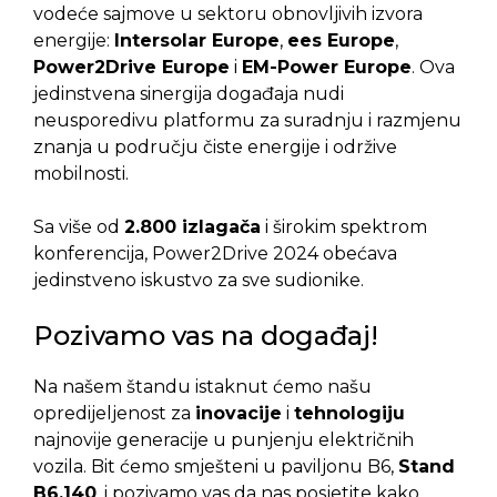
vodeće sajmove u sektoru obnovljivih izvora
energije:
Intersolar Europe
,
ees Europe
,
Power2Drive Europe
i
EM-Power Europe
. Ova
jedinstvena sinergija događaja nudi
neusporedivu platformu za suradnju i razmjenu
znanja u području čiste energije i održive
mobilnosti.
Sa više od
2.800 izlagača
i širokim spektrom
konferencija, Power2Drive 2024 obećava
jedinstveno iskustvo za sve sudionike.
Pozivamo vas na događaj!
Na našem štandu istaknut ćemo našu
opredijeljenost za
inovacije
i
tehnologiju
najnovije generacije u punjenju električnih
vozila. Bit ćemo smješteni u paviljonu B6,
Stand
B6.140
, i pozivamo vas da nas posjetite kako