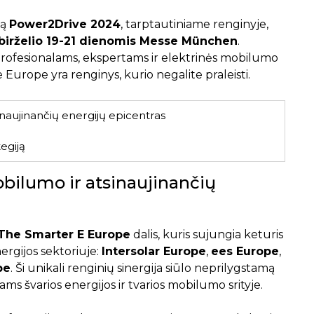
mą
Power2Drive 2024
, tarptautiniame renginyje,
birželio 19-21 dienomis Messe München
.
profesionalams, ekspertams ir elektrinės mobilumo
Europe yra renginys, kurio negalite praleisti.
naujinančių energijų epicentras
egiją
bilumo ir atsinaujinančių
The Smarter E Europe
dalis, kuris sujungia keturis
ergijos sektoriuje:
Intersolar Europe
,
ees Europe
,
pe
. Ši unikali renginių sinergija siūlo neprilygstamą
ms švarios energijos ir tvarios mobilumo srityje.