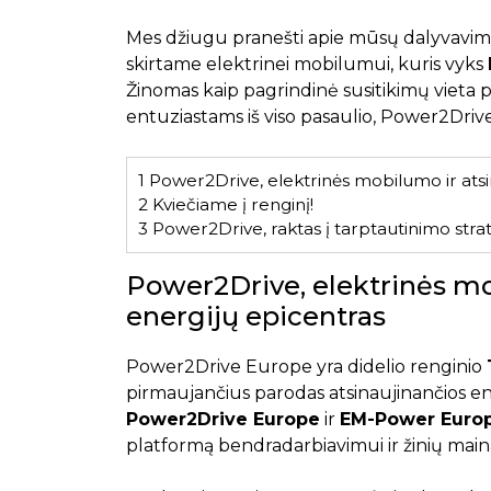
Mes džiugu pranešti apie mūsų dalyvavi
skirtame elektrinei mobilumui, kuris vyks
Žinomas kaip pagrindinė susitikimų vieta 
entuziastams iš viso pasaulio, Power2Drive 
1
Power2Drive, elektrinės mobilumo ir atsi
2
Kviečiame į renginį!
3
Power2Drive, raktas į tarptautinimo strat
Power2Drive, elektrinės mo
energijų epicentras
Power2Drive Europe yra didelio renginio
pirmaujančius parodas atsinaujinančios en
Power2Drive Europe
ir
EM-Power Euro
platformą bendradarbiavimui ir žinių maina