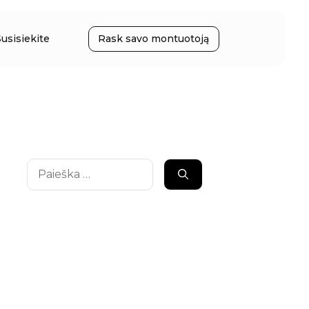
Susisiekite
Rask savo montuotoją
Ieškoti: