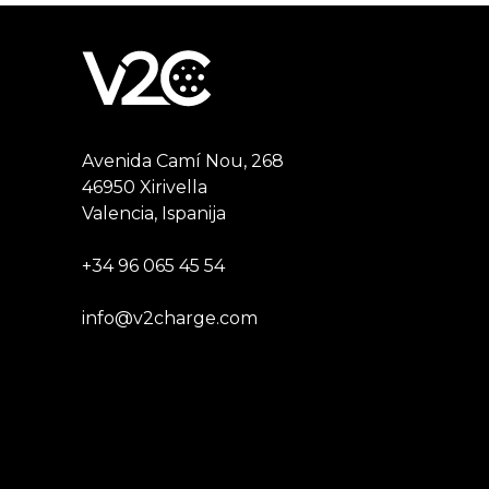
Avenida Camí Nou, 268
46950 Xirivella
Valencia, Ispanija
+34 96 065 45 54
info@v2charge.com