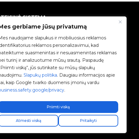
TEISINĖ SISTEMA
Mes gerbiame jūsų privatumą
Privatumo politika
Mes naudojame slapukus ir mobiliuosius reklamos
identifikatorius reklamos personalizavimui, kad
Teisinė informacija
pateiktume suasmenintas ir nesuasmenintas reklamas
bei turinį ir analizuotume mūsų srautą. Paspaudę
Slapukų politika
„Priimti viską“, jūs sutinkate su mūsų slapukų
naudojimu.
Slapukų politika
. Daugiau informacijos apie
Etikos kanalas
tai, kaip Google tvarko duomenis įmonių vardu
business.safety.google/privacy
.
Kokybės politika
Tvarkyti slapukus
Priimti viską
Atmesti viską
Pritaikyti