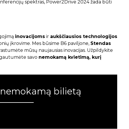
onferencijų spektras, Power2Drive 2024 žada būti
igojimą
inovacijoms
ir
aukščiausios technologijos
nių įkrovime. Mes būsime B6 paviljone,
Stendas
atrastumėte mūsų naujausias inovacijas. Užpildykite
ad gautumėte savo
nemokamą kvietimą, kurį
 nemokamą bilietą