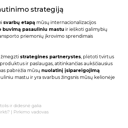
autinimo strategiją
mi
svarbų etapą
mūsų internacionalizacijos
vo buvimą pasauliniu mastu
ir ieškoti galimybių
ransporto priemonių įkrovimo sprendimais
 užmegzti
strategines partnerystes
, plėtoti tvirtus
 produktus ir paslaugas, atitinkančias aukščiausius
imas pabrėžia mūsų
nuolatinį įsipareigojimą
uliniu mastu ir yra svarbus žingsnis mūsų kelionėje
olis ir didesnė galia
rkti? | Pirkimo vadovas