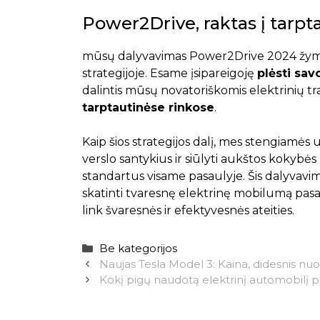
Power2Drive, raktas į tarpt
mūsų dalyvavimas Power2Drive 2024 žy
strategijoje. Esame įsipareigoję
plėsti sa
dalintis mūsų novatoriškomis elektrinių t
tarptautinėse rinkose
.
Kaip šios strategijos dalį, mes stengiamės
verslo santykius ir siūlyti aukštos kokybės
standartus visame pasaulyje. Šis dalyvav
skatinti tvaresnę elektrinę mobilumą pasa
link švaresnės ir efektyvesnės ateities.
Kategorijos
Be kategorijos
Naujas Tesla Model 3: Kaina, didesnis nuot
Kokį pigų naudotą elektrinį automobilį pi