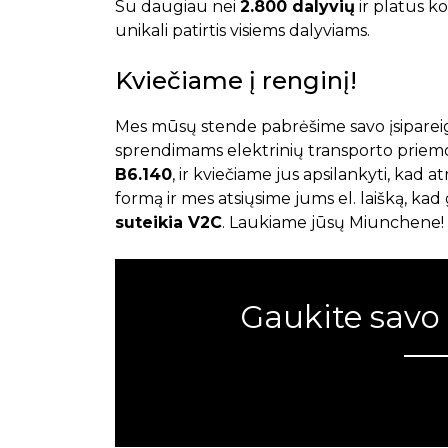
Su daugiau nei
2.800 dalyvių
ir platus k
unikali patirtis visiems dalyviams.
Kviečiame į renginį!
Mes mūsų stende pabrėšime savo įsipare
sprendimams elektrinių transporto priemo
B6.140
, ir kviečiame jus apsilankyti, kad 
formą ir mes atsiųsime jums el. laišką, k
suteikia V2C
. Laukiame jūsų Miunchene!
Gaukite savo
Klaida:
Kontaktų forma nerasta.