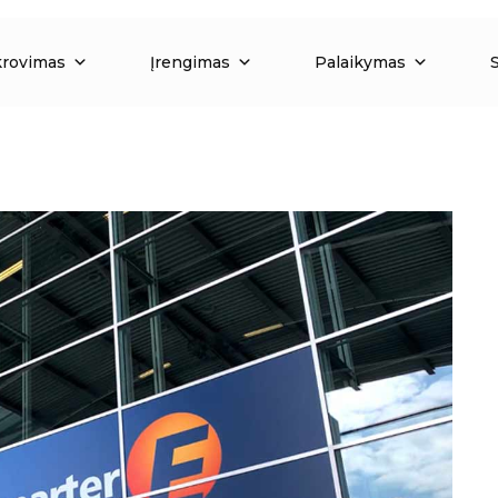
krovimas
Įrengimas
Palaikymas