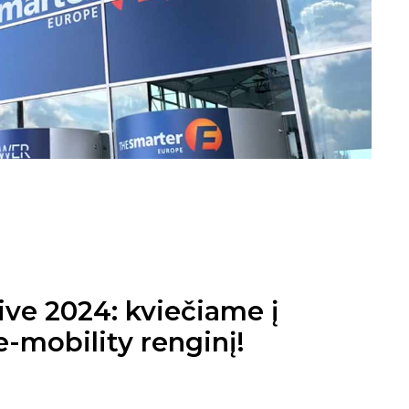
ve 2024: kviečiame į
e-mobility renginį!