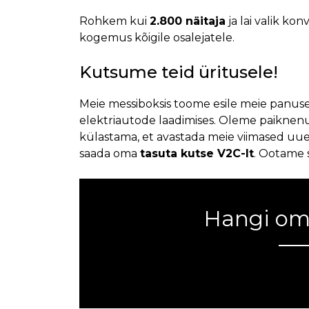
Rohkem kui
2.800 näitaja
ja lai valik k
kogemus kõigile osalejatele.
Kutsume teid üritusele!
Meie messiboksis toome esile meie panus
elektriautode laadimises. Oleme paiknenu
külastama, et avastada meie viimased uuen
saada oma
tasuta kutse V2C-lt
. Ootame 
Hangi om
Viga:
Kontaktivormi ei leitud.