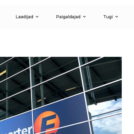
Laadijad
Paigaldajad
Tugi