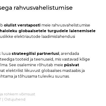
ega rahvusvahelistumise
ab
olulist verstaposti
meie rahvusvahelistumise
aloleku globaalsetele turgudele laienemisele
uslikke elektriautode laadimislahendusi
k luua
strateegilisi partnerlusi
, arendada
teediga tooteid ja teenuseid, mis vastavad kõige
ilma. See osalemine rõhutab meie
püsivat
elektrilist liikuvust globaalses mastaabis ja
uhtama ja tõhusama tuleviku suunas.
 ja rohkem võimsust
a? | Ostujuhend