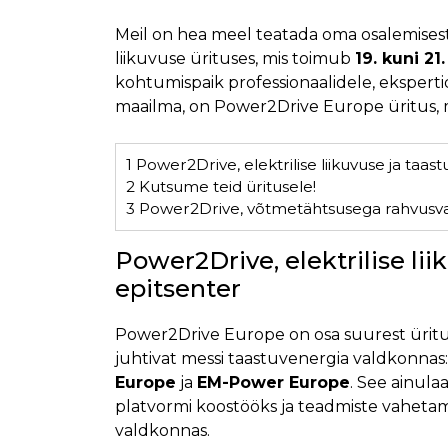
Meil on hea meel teatada oma osalemises
liikuvuse ürituses, mis toimub
19. kuni 2
kohtumispaik professionaalidele, ekspertid
maailma, on Power2Drive Europe üritus, 
1
Power2Drive, elektrilise liikuvuse ja taas
2
Kutsume teid üritusele!
3
Power2Drive, võtmetähtsusega rahvusvah
Power2Drive, elektrilise li
epitsenter
Power2Drive Europe on osa suurest ürit
juhtivat messi taastuvenergia valdkonnas
Europe
ja
EM-Power Europe
. See ainul
platvormi koostööks ja teadmiste vahetami
valdkonnas.