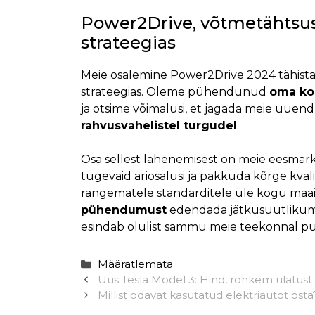
Power2Drive, võtmetähtsus
strateegias
Meie osalemine Power2Drive 2024 tähist
strateegias. Oleme pühendunud
oma koh
ja otsime võimalusi, et jagada meie uuend
rahvusvahelistel turgudel
.
Osa sellest lähenemisest on meie eesmär
tugevaid äriosalusi ja pakkuda kõrge kvali
rangematele standarditele üle kogu maa
pühendumust
edendada jätkusuutlikumat 
esindab olulist sammu meie teekonnal p
Categories
Määratlemata
Uus Tesla Model 3: Hind, rohkem ulatust
Millist odavat kasutatud elektriautot ost