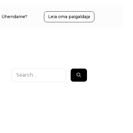
Ühendame?
Leia oma paigaldaja
Search
for: