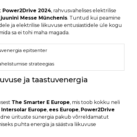
t
Power2Drive 2024
, rahvusvahelises elektrilise
1. juunini Messe Münchenis
. Tuntud kui peamine
ele ja elektrilise liikuvuse entusiastidele üle kogu
mida sa ei tohi maha magada.
tuvenergia epitsenter
elistumise strateegias
ikuvuse ja taastuvenergia
usest
The Smarter E Europe
, mis toob kokku neli
:
Intersolar Europe
,
ees Europe
,
Power2Drive
aadne ürituste sünergia pakub võrreldamatut
seks puhta energia ja säästva liikuvuse