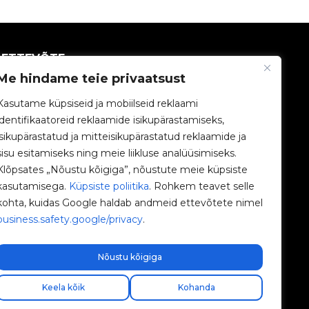
ETTEVÕTE
Me hindame teie privaatsust
V2C kogukond
Kasutame küpsiseid ja mobiilseid reklaami
identifikaatoreid reklaamide isikupärastamiseks,
Töötage meiega
isikupärastatud ja mitteisikupärastatud reklaamide ja
sisu esitamiseks ning meie liikluse analüüsimiseks.
e-Laadijad
Klõpsates „Nõustu kõigiga”, nõustute meie küpsiste
kasutamisega.
Küpsiste poliitika
. Rohkem teavet selle
V2C Power
kohta, kuidas Google haldab andmeid ettevõtete nimel
business.safety.google/privacy
.
V2C Cloud
Blogi
Nõustu kõigiga
Keela kõik
Kohanda