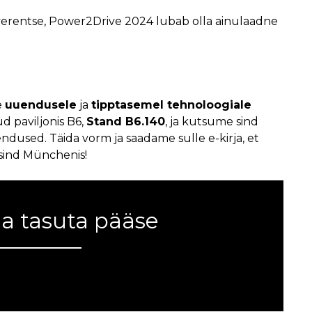
onverentse, Power2Drive 2024 lubab olla ainulaadne
e
uuendusele
ja
tipptasemel tehnoloogiale
d paviljonis B6,
Stand B6.140
, ja kutsume sind
dused. Täida vorm ja saadame sulle e-kirja, et
sind Münchenis!
a tasuta pääse