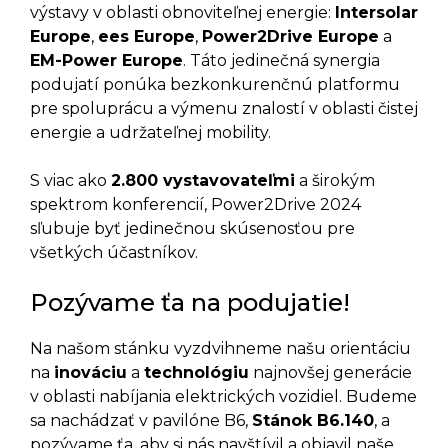
výstavy v oblasti obnoviteľnej energie:
Intersolar
Europe
,
ees Europe
,
Power2Drive Europe
a
EM-Power Europe
. Táto jedinečná synergia
podujatí ponúka bezkonkurenčnú platformu
pre spoluprácu a výmenu znalostí v oblasti čistej
energie a udržateľnej mobility.
S viac ako
2.800 vystavovateľmi
a širokým
spektrom konferencií, Power2Drive 2024
sľubuje byť jedinečnou skúsenosťou pre
všetkých účastníkov.
Pozývame ťa na podujatie!
Na našom stánku vyzdvihneme našu orientáciu
na
inováciu
a
technológiu
najnovšej generácie
v oblasti nabíjania elektrických vozidiel. Budeme
sa nachádzať v pavilóne B6,
Stánok B6.140
, a
pozývame ťa, aby si nás navštívil a objavil naše