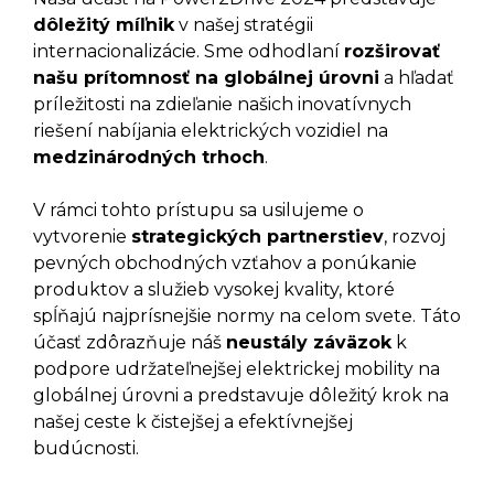
dôležitý míľnik
v našej stratégii
internacionalizácie. Sme odhodlaní
rozširovať
našu prítomnosť na globálnej úrovni
a hľadať
príležitosti na zdieľanie našich inovatívnych
riešení nabíjania elektrických vozidiel na
medzinárodných trhoch
.
V rámci tohto prístupu sa usilujeme o
vytvorenie
strategických partnerstiev
, rozvoj
pevných obchodných vzťahov a ponúkanie
produktov a služieb vysokej kvality, ktoré
spĺňajú najprísnejšie normy na celom svete. Táto
účasť zdôrazňuje náš
neustály záväzok
k
podpore udržateľnejšej elektrickej mobility na
globálnej úrovni a predstavuje dôležitý krok na
našej ceste k čistejšej a efektívnejšej
budúcnosti.