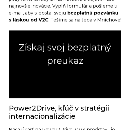
najnovšie inovácie. Vyplň formulár a pošleme ti
e-mail, aby si dostal svoju
bezplatnú pozvánku
s láskou od V2C
. Tešíme sa na teba v Mníchove!
Získaj svoj bezplatný
preukaz
Chyba:
Kontaktný formulár nebol nájdený.
Power2Drive, kľúč v stratégii
internacionalizácie
Naša účasť na Power2Drive 2024 predstavuje