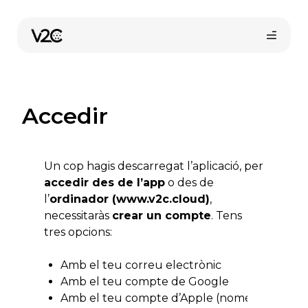
Vés
al
contingut
Accedir
Un cop hagis descarregat l’aplicació, per
accedir des de l’app
o des de
Comprar en línia
l’
ordinador (www.v2c.cloud)
,
necessitaràs
crear un compte
. Tens
tres opcions:
Amb el teu correu electrònic
Amb el teu compte de Google
Amb el teu compte d’Apple (només