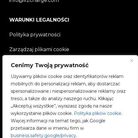
info@v2charge.com
WARUNKI LEGALNOŚCI
Polityka prywatności
Zarządzaj plikami cookie
Cenimy Twoją prywatność
FIRMA
Używamy plików cookie oraz identyfikatorów reklam
mobilnych do personalizacji reklam, aby dostarczać
Społeczności V2C
spersonalizowane i niespersonalizowane reklamy oraz
treści, a także do analizy naszego ruchu. Klikając
e-Chargers
„Akceptuj wszystkie”, wyrażasz zgodę na nasze
wykorzystanie plików cookie.
Polityka plików cookie
.
V2C Cloud
Więcej informacji na temat tego, jak Google
przetwarza dane w imieniu firm w
V2C Payments
business.safety.google/privacy
.