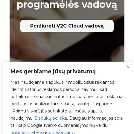
programėlės vadovą
Peržiūrėti V2C Cloud vadovą
Mes gerbiame jūsų privatumą
Mes naudojame slapukus ir mobiliuosius reklamos
identifikatorius reklamos personalizavimui, kad
pateiktume suasmenintas ir nesuasmenintas reklamas
bei turinį ir analizuotume mūsų srautą. Paspaudę
„Priimti viską“, jūs sutinkate su mūsų slapukų
naudojimu.
Slapukų politika
. Daugiau informacijos apie
tai, kaip Google tvarko duomenis įmonių vardu
business.safety.google/privacy
.