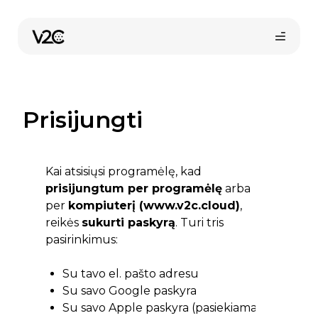
Pereiti
prie
turinio
Prisijungti
Kai atsisiųsi programėlę, kad
prisijungtum per programėlę
arba
per
kompiuterį (www.v2c.cloud)
,
reikės
sukurti paskyrą
. Turi tris
pasirinkimus:
Su tavo el. pašto adresu
Su savo Google paskyra
Su savo Apple paskyra (pasiekiama tik