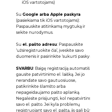
iOS vartotojams)
Su
Google arba Apple paskyra
(pasiekiama tik iOS vartotojams):
Paspauskite atitinkamą mygtuką ir
sekite nurodymus.
Su
el. pašto adresu
: Paspauskite
‘užsiregistruokite čia’, įveskite savo
duomenis ir pasirinkite ‘sukurti paskyrą’.
SVARBU
: Baigę registraciją automatiškai
gausite patvirtinimo el. laišką. Jei jo
nerandate savo gautuosiuose,
patikrinkite šlamšto arba
nepageidaujamo pašto aplanką.
Negalėsite prisijungti, kol nepatvirtinsite
savo el. pašto. Jei kyla problemų
registruojant savo el. paštą, jis gali būti